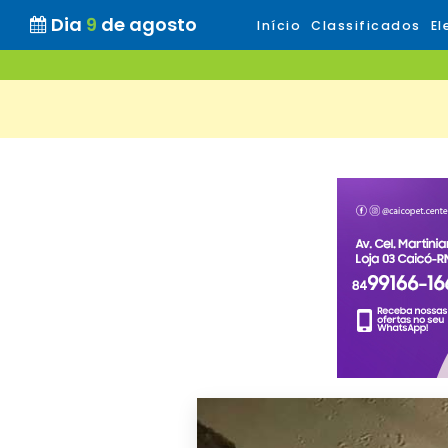
Dia
9
de agosto
Início
Classificados
El