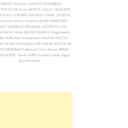
CIDENTE
Alcaçuz
ASSALTO
ASSEMBLEIA
ATIVA DO RN
Assu
BATATA
Caicó
CARAÚBAS
CHUVA
CORONEL AZEVEDO
CRIME
CRUZETA
is novos
Dilma
Governo do RN
HOMICÍDIO
NDIO
JARDIM DE PIRANHAS
JUCURUTU
LULA
ró
NATAL
Nilda
NÉLTER QUEIROZ
Pagamento
ÍBA
PARELHAS
Parnamirim
POLÍCIA
POLÍCIA
LÍCIA MILITAR
Política
PRF
RAFAEL MOTTA
RN
RTO GERMANO
Robinson Faria
Roubo
SERRA
DO NORTE
Temer
UFRN
Vivaldo Costa
Água
ÁLVARO DIAS