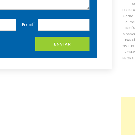
A
LEGISL
Ceará
curra
*
Email
INCÊ
Mosso
PARA
ENVIAR
CIVIL
PO
ROBE
NEGRA 