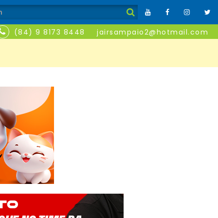
(84) 9 8173 8448
jairsampaio2@hotmail.com