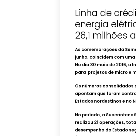
Linha de créd
energia elétr
26,1 milhões 
As comemorações da Semana
junho, coincidem com uma
No dia 30 maio de 2016, a In
para projetos de micro e m
Os números consolidados 
apontam que foram contrat
Estados nordestinos e no N
No período, a Superintend
realizou 21 operações, tot
desempenho do Estado segu