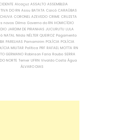
CIDENTE
Alcaçuz
ASSALTO
ASSEMBLEIA
ATIVA DO RN
Assu
BATATA
Caicó
CARAÚBAS
CHUVA
CORONEL AZEVEDO
CRIME
CRUZETA
is novos
Dilma
Governo do RN
HOMICÍDIO
NDIO
JARDIM DE PIRANHAS
JUCURUTU
LULA
ró
NATAL
Nilda
NÉLTER QUEIROZ
Pagamento
ÍBA
PARELHAS
Parnamirim
POLÍCIA
POLÍCIA
LÍCIA MILITAR
Política
PRF
RAFAEL MOTTA
RN
RTO GERMANO
Robinson Faria
Roubo
SERRA
DO NORTE
Temer
UFRN
Vivaldo Costa
Água
ÁLVARO DIAS