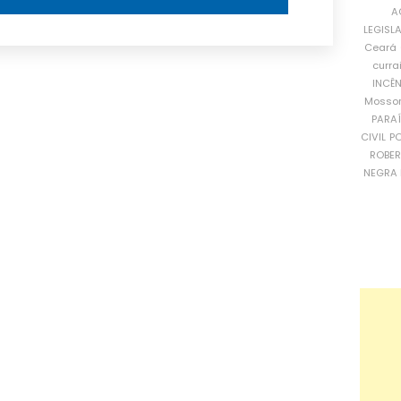
A
LEGISL
Ceará
curra
INCÊ
Mosso
PARA
CIVIL
PO
ROBE
NEGRA 