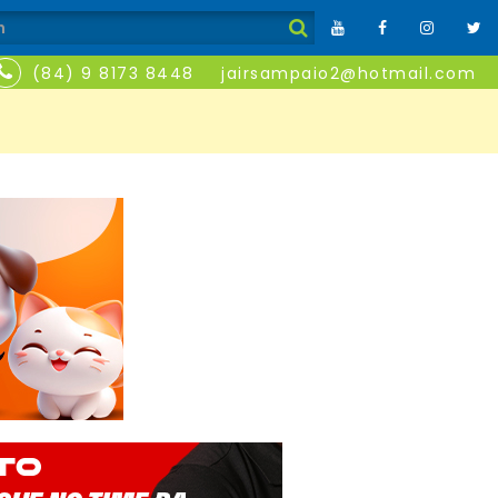
(84) 9 8173 8448
jairsampaio2@hotmail.com