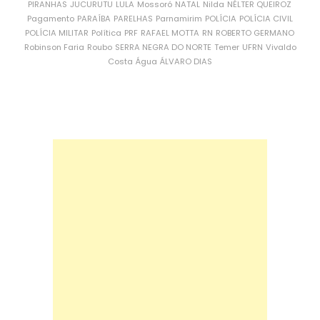
PIRANHAS
JUCURUTU
LULA
Mossoró
NATAL
Nilda
NÉLTER QUEIROZ
Pagamento
PARAÍBA
PARELHAS
Parnamirim
POLÍCIA
POLÍCIA CIVIL
POLÍCIA MILITAR
Política
PRF
RAFAEL MOTTA
RN
ROBERTO GERMANO
Robinson Faria
Roubo
SERRA NEGRA DO NORTE
Temer
UFRN
Vivaldo
Costa
Água
ÁLVARO DIAS