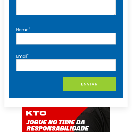
*
Nome
*
Email
ENVIAR