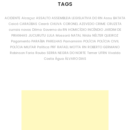
TAGS
ACIDENTE
Alcaçuz
ASSALTO
ASSEMBLEIA LEGISLATIVA DO RN
Assu
BATATA
Caicó
CARAÚBAS
Ceará
CHUVA
CORONEL AZEVEDO
CRIME
CRUZETA
currais novos
Dilma
Governo do RN
HOMICÍDIO
INCÊNDIO
JARDIM DE
PIRANHAS
JUCURUTU
LULA
Mossoró
NATAL
Nilda
NÉLTER QUEIROZ
Pagamento
PARAÍBA
PARELHAS
Parnamirim
POLÍCIA
POLÍCIA CIVIL
POLÍCIA MILITAR
Política
PRF
RAFAEL MOTTA
RN
ROBERTO GERMANO
Robinson Faria
Roubo
SERRA NEGRA DO NORTE
Temer
UFRN
Vivaldo
Costa
Água
ÁLVARO DIAS