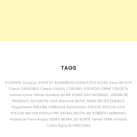
TAGS
ACIDENTE
Alcaçuz
ASSALTO
ASSEMBLEIA LEGISLATIVA DO RN
Assu
BATATA
Caicó
CARAÚBAS
Ceará
CHUVA
CORONEL AZEVEDO
CRIME
CRUZETA
currais novos
Dilma
Governo do RN
HOMICÍDIO
INCÊNDIO
JARDIM DE
PIRANHAS
JUCURUTU
LULA
Mossoró
NATAL
Nilda
NÉLTER QUEIROZ
Pagamento
PARAÍBA
PARELHAS
Parnamirim
POLÍCIA
POLÍCIA CIVIL
POLÍCIA MILITAR
Política
PRF
RAFAEL MOTTA
RN
ROBERTO GERMANO
Robinson Faria
Roubo
SERRA NEGRA DO NORTE
Temer
UFRN
Vivaldo
Costa
Água
ÁLVARO DIAS