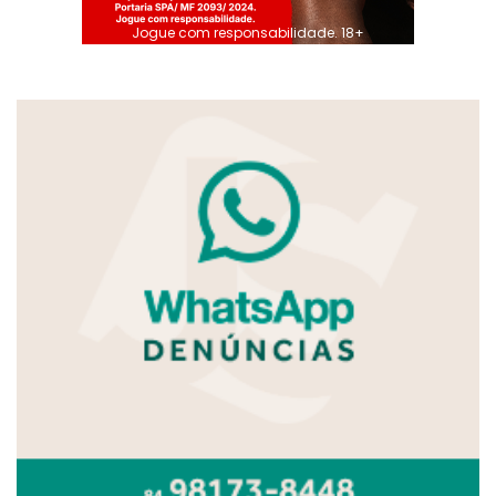
Jogue com responsabilidade. 18+