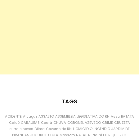
TAGS
ACIDENTE
Alcaçuz
ASSALTO
ASSEMBLEIA LEGISLATIVA DO RN
Assu
BATATA
Caicó
CARAÚBAS
Ceará
CHUVA
CORONEL AZEVEDO
CRIME
CRUZETA
currais novos
Dilma
Governo do RN
HOMICÍDIO
INCÊNDIO
JARDIM DE
PIRANHAS
JUCURUTU
LULA
Mossoró
NATAL
Nilda
NÉLTER QUEIROZ