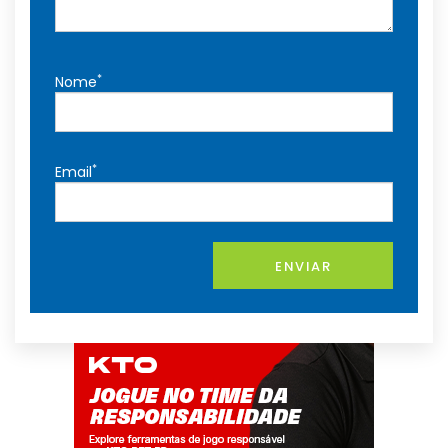
*
Nome
*
Email
ENVIAR