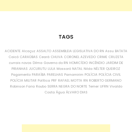
TAGS
ACIDENTE
Alcaçuz
ASSALTO
ASSEMBLEIA LEGISLATIVA DO RN
Assu
BATATA
Caicó
CARAÚBAS
Ceará
CHUVA
CORONEL AZEVEDO
CRIME
CRUZETA
currais novos
Dilma
Governo do RN
HOMICÍDIO
INCÊNDIO
JARDIM DE
PIRANHAS
JUCURUTU
LULA
Mossoró
NATAL
Nilda
NÉLTER QUEIROZ
Pagamento
PARAÍBA
PARELHAS
Parnamirim
POLÍCIA
POLÍCIA CIVIL
POLÍCIA MILITAR
Política
PRF
RAFAEL MOTTA
RN
ROBERTO GERMANO
Robinson Faria
Roubo
SERRA NEGRA DO NORTE
Temer
UFRN
Vivaldo
Costa
Água
ÁLVARO DIAS