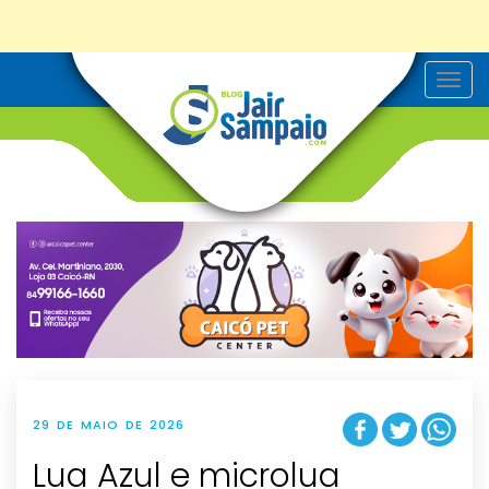
T
o
g
g
l
e
n
a
v
i
g
a
t
i
o
n
29 DE MAIO DE 2026
Lua Azul e microlua