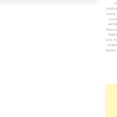
A
LEGISL
Ceará
curra
INCÊ
Mosso
PARA
CIVIL
PO
ROBE
NEGRA 