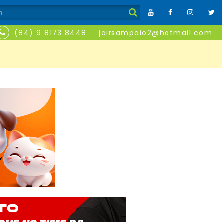
(84) 9 8173 8448
jairsampaio2@hotmail.com