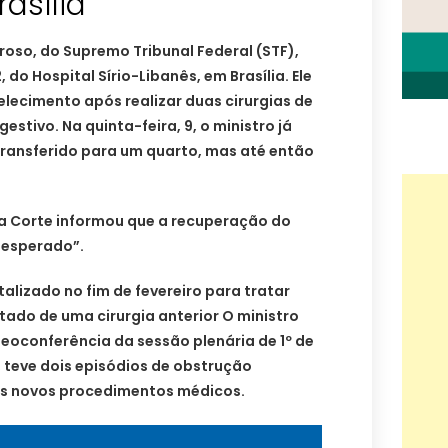
asília
rroso, do Supremo Tribunal Federal (STF),
 do Hospital Sírio-Libanês, em Brasília. Ele
lecimento após realizar duas cirurgias de
stivo. Na quinta-feira, 9, o ministro já
 transferido para um quarto, mas até então
da Corte informou que a recuperação do
 esperado”.
talizado no fim de fevereiro para tratar
ltado de uma cirurgia anterior O ministro
deoconferência da sessão plenária de 1º de
 teve dois episódios de obstrução
ois novos procedimentos médicos.