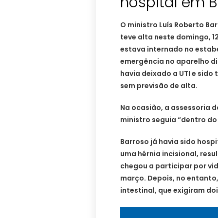
hospital em Br
O ministro Luís Roberto Ba
teve alta neste domingo, 12,
estava internado no estabe
emergência no aparelho dige
havia deixado a UTI e sido
sem previsão de alta.
Na ocasião, a assessoria 
ministro seguia “dentro do
Barroso já havia sido hospi
uma hérnia incisional, resu
chegou a participar por vi
março. Depois, no entanto,
intestinal, que exigiram d