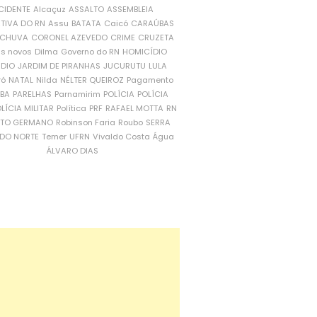
CIDENTE
Alcaçuz
ASSALTO
ASSEMBLEIA
ATIVA DO RN
Assu
BATATA
Caicó
CARAÚBAS
CHUVA
CORONEL AZEVEDO
CRIME
CRUZETA
is novos
Dilma
Governo do RN
HOMICÍDIO
NDIO
JARDIM DE PIRANHAS
JUCURUTU
LULA
ró
NATAL
Nilda
NÉLTER QUEIROZ
Pagamento
ÍBA
PARELHAS
Parnamirim
POLÍCIA
POLÍCIA
LÍCIA MILITAR
Política
PRF
RAFAEL MOTTA
RN
RTO GERMANO
Robinson Faria
Roubo
SERRA
DO NORTE
Temer
UFRN
Vivaldo Costa
Água
ÁLVARO DIAS