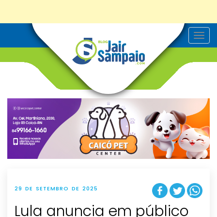
T
o
g
g
l
e
n
a
v
i
g
a
t
i
o
n
29 DE SETEMBRO DE 2025
Lula anuncia em público