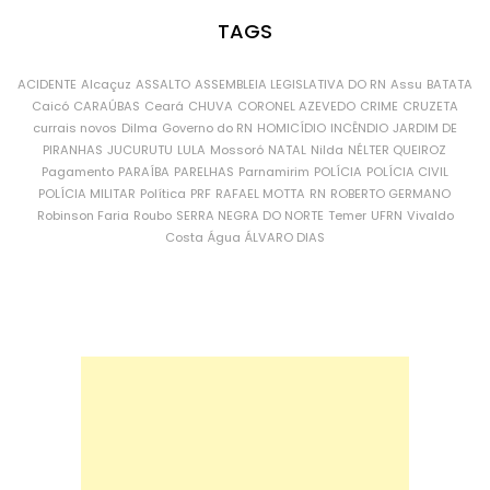
TAGS
ACIDENTE
Alcaçuz
ASSALTO
ASSEMBLEIA LEGISLATIVA DO RN
Assu
BATATA
Caicó
CARAÚBAS
Ceará
CHUVA
CORONEL AZEVEDO
CRIME
CRUZETA
currais novos
Dilma
Governo do RN
HOMICÍDIO
INCÊNDIO
JARDIM DE
PIRANHAS
JUCURUTU
LULA
Mossoró
NATAL
Nilda
NÉLTER QUEIROZ
Pagamento
PARAÍBA
PARELHAS
Parnamirim
POLÍCIA
POLÍCIA CIVIL
POLÍCIA MILITAR
Política
PRF
RAFAEL MOTTA
RN
ROBERTO GERMANO
Robinson Faria
Roubo
SERRA NEGRA DO NORTE
Temer
UFRN
Vivaldo
Costa
Água
ÁLVARO DIAS