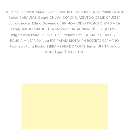
ACIDENTE
Alcaçuz
ASSALTO
ASSEMBLEIA LEGISLATIVA DO RN
Assu
BATATA
Caicó
CARAÚBAS
Ceará
CHUVA
CORONEL AZEVEDO
CRIME
CRUZETA
currais novos
Dilma
Governo do RN
HOMICÍDIO
INCÊNDIO
JARDIM DE
PIRANHAS
JUCURUTU
LULA
Mossoró
NATAL
Nilda
NÉLTER QUEIROZ
Pagamento
PARAÍBA
PARELHAS
Parnamirim
POLÍCIA
POLÍCIA CIVIL
POLÍCIA MILITAR
Política
PRF
RAFAEL MOTTA
RN
ROBERTO GERMANO
Robinson Faria
Roubo
SERRA NEGRA DO NORTE
Temer
UFRN
Vivaldo
Costa
Água
ÁLVARO DIAS