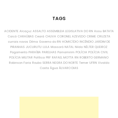
TAGS
ACIDENTE
Alcaçuz
ASSALTO
ASSEMBLEIA LEGISLATIVA DO RN
Assu
BATATA
Caicó
CARAÚBAS
Ceará
CHUVA
CORONEL AZEVEDO
CRIME
CRUZETA
currais novos
Dilma
Governo do RN
HOMICÍDIO
INCÊNDIO
JARDIM DE
PIRANHAS
JUCURUTU
LULA
Mossoró
NATAL
Nilda
NÉLTER QUEIROZ
Pagamento
PARAÍBA
PARELHAS
Parnamirim
POLÍCIA
POLÍCIA CIVIL
POLÍCIA MILITAR
Política
PRF
RAFAEL MOTTA
RN
ROBERTO GERMANO
Robinson Faria
Roubo
SERRA NEGRA DO NORTE
Temer
UFRN
Vivaldo
Costa
Água
ÁLVARO DIAS