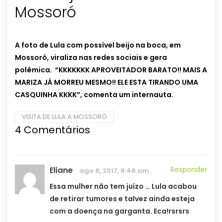
Mossoró
A foto de Lula com possível beijo na boca, em
Mossoró, viraliza nas redes sociais e gera
polêmica. “
KKKKKKK APROVEITADOR BARATO!! MAIS A
MARIZA JÁ MORREU MESMO!! ELE ESTA TIRANDO UMA
CASQUINHA KKKK”, comenta um internauta.
VISITA DE LULA A MOSSORÓ
4 Comentários
Eliane
Responder
ago 8, 2017, 8:48 am
Essa mulher não tem juízo … Lula acabou
de retirar tumores e talvez ainda esteja
com a doença na garganta. Eca!rsrsrs