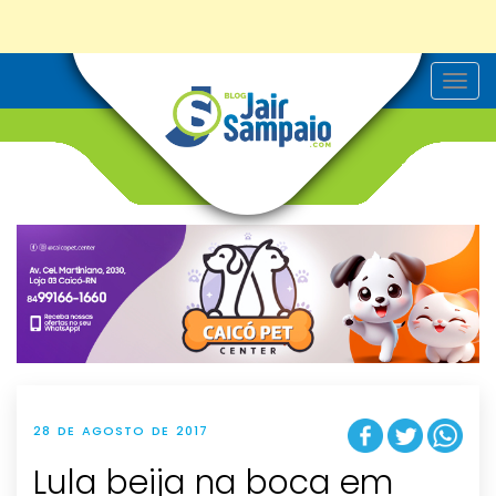
T
o
g
g
l
e
n
a
v
i
g
a
t
i
o
n
28 DE AGOSTO DE 2017
Lula beija na boca em