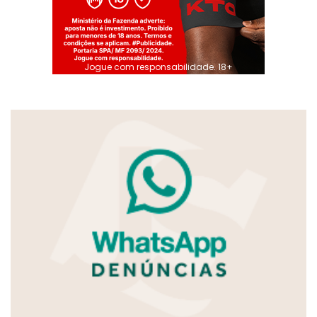
Jogue com responsabilidade. 18+