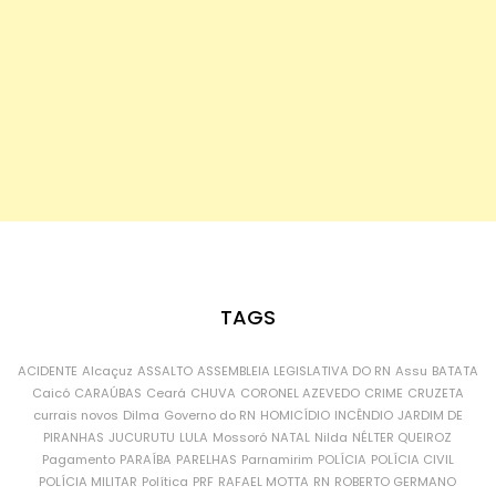
TAGS
ACIDENTE
Alcaçuz
ASSALTO
ASSEMBLEIA LEGISLATIVA DO RN
Assu
BATATA
Caicó
CARAÚBAS
Ceará
CHUVA
CORONEL AZEVEDO
CRIME
CRUZETA
currais novos
Dilma
Governo do RN
HOMICÍDIO
INCÊNDIO
JARDIM DE
PIRANHAS
JUCURUTU
LULA
Mossoró
NATAL
Nilda
NÉLTER QUEIROZ
Pagamento
PARAÍBA
PARELHAS
Parnamirim
POLÍCIA
POLÍCIA CIVIL
POLÍCIA MILITAR
Política
PRF
RAFAEL MOTTA
RN
ROBERTO GERMANO