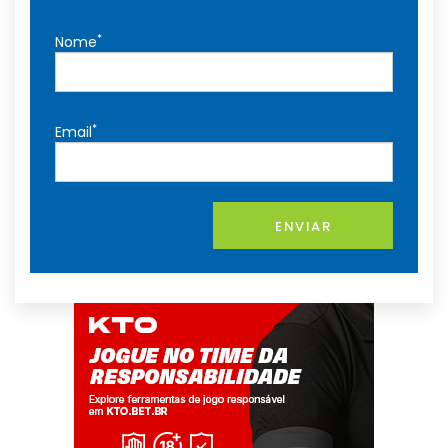
*
Nome
*
Email
ENVIAR