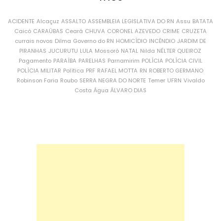
ACIDENTE
Alcaçuz
ASSALTO
ASSEMBLEIA LEGISLATIVA DO RN
Assu
BATATA
Caicó
CARAÚBAS
Ceará
CHUVA
CORONEL AZEVEDO
CRIME
CRUZETA
currais novos
Dilma
Governo do RN
HOMICÍDIO
INCÊNDIO
JARDIM DE
PIRANHAS
JUCURUTU
LULA
Mossoró
NATAL
Nilda
NÉLTER QUEIROZ
Pagamento
PARAÍBA
PARELHAS
Parnamirim
POLÍCIA
POLÍCIA CIVIL
POLÍCIA MILITAR
Política
PRF
RAFAEL MOTTA
RN
ROBERTO GERMANO
Robinson Faria
Roubo
SERRA NEGRA DO NORTE
Temer
UFRN
Vivaldo
Costa
Água
ÁLVARO DIAS