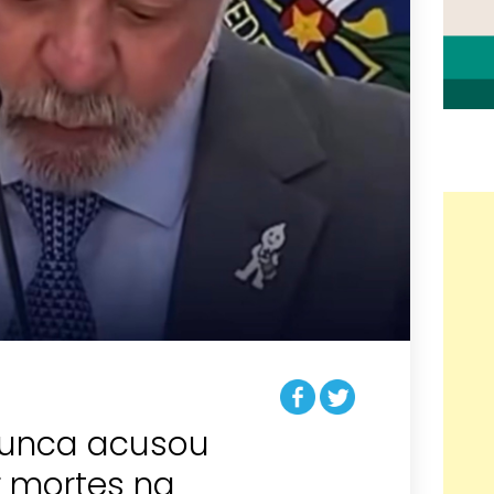
 nunca acusou
r mortes na