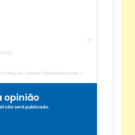
por Blog Jair Sampaio (@blogjairsampaio_)
a opinião
il não será publicado.