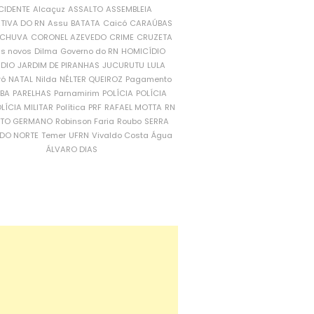
CIDENTE
Alcaçuz
ASSALTO
ASSEMBLEIA
ATIVA DO RN
Assu
BATATA
Caicó
CARAÚBAS
CHUVA
CORONEL AZEVEDO
CRIME
CRUZETA
is novos
Dilma
Governo do RN
HOMICÍDIO
NDIO
JARDIM DE PIRANHAS
JUCURUTU
LULA
ró
NATAL
Nilda
NÉLTER QUEIROZ
Pagamento
ÍBA
PARELHAS
Parnamirim
POLÍCIA
POLÍCIA
LÍCIA MILITAR
Política
PRF
RAFAEL MOTTA
RN
RTO GERMANO
Robinson Faria
Roubo
SERRA
DO NORTE
Temer
UFRN
Vivaldo Costa
Água
ÁLVARO DIAS