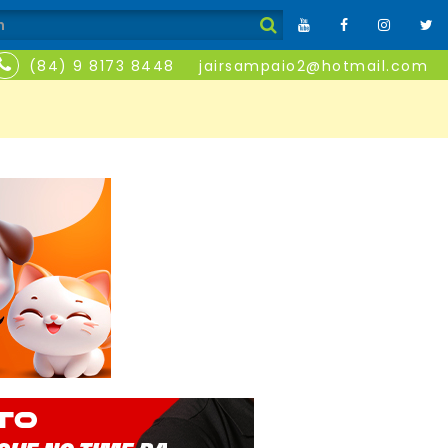
(84) 9 8173 8448
jairsampaio2@hotmail.com