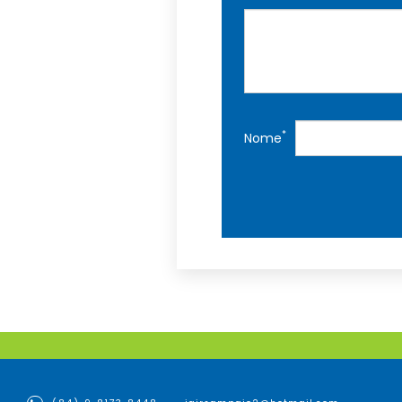
*
Nome