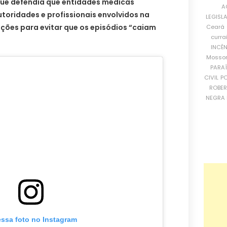
 que defendia que entidades médicas
A
oridades e profissionais envolvidos na
LEGISL
ções para evitar que os episódios “caiam
Ceará
curra
INCÊ
Mosso
PARA
CIVIL
PO
ROBE
NEGRA 
essa foto no Instagram