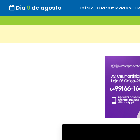
Dia
9
de agosto
Início
Classificados
El