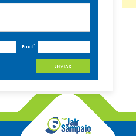
*
Email
ENVIAR