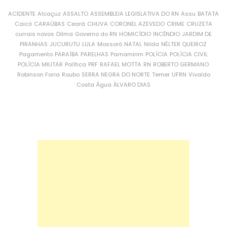
ACIDENTE
Alcaçuz
ASSALTO
ASSEMBLEIA LEGISLATIVA DO RN
Assu
BATATA
Caicó
CARAÚBAS
Ceará
CHUVA
CORONEL AZEVEDO
CRIME
CRUZETA
currais novos
Dilma
Governo do RN
HOMICÍDIO
INCÊNDIO
JARDIM DE
PIRANHAS
JUCURUTU
LULA
Mossoró
NATAL
Nilda
NÉLTER QUEIROZ
Pagamento
PARAÍBA
PARELHAS
Parnamirim
POLÍCIA
POLÍCIA CIVIL
POLÍCIA MILITAR
Política
PRF
RAFAEL MOTTA
RN
ROBERTO GERMANO
Robinson Faria
Roubo
SERRA NEGRA DO NORTE
Temer
UFRN
Vivaldo
Costa
Água
ÁLVARO DIAS