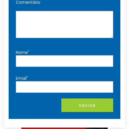
Comentário
*
Nome
*
Email
ENVIAR