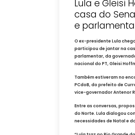
Lula e Gleisi
casa do Sena
e parlamenta
O ex-presidente Lula chego
participou de jantar na c
parlamentar, da governado
nacional do PT, Gleisi Hoff
Também estiveram no enco
PCdoB, do prefeito de Curr
vice-governador Antenor R
Entre as conversas, propos
do Norte. Lula dialogou co
necessidades de Natal e d
“Lula traz ao Rio Grande d