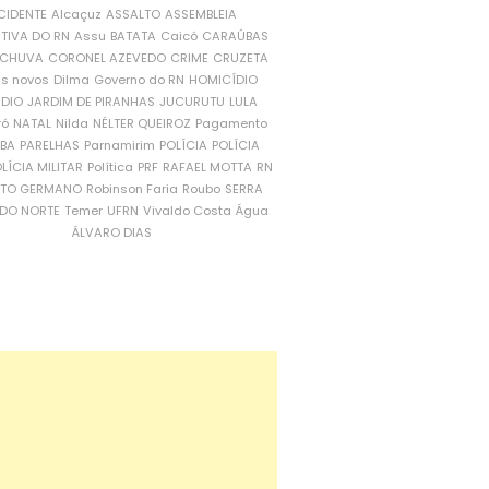
CIDENTE
Alcaçuz
ASSALTO
ASSEMBLEIA
ATIVA DO RN
Assu
BATATA
Caicó
CARAÚBAS
CHUVA
CORONEL AZEVEDO
CRIME
CRUZETA
is novos
Dilma
Governo do RN
HOMICÍDIO
NDIO
JARDIM DE PIRANHAS
JUCURUTU
LULA
ró
NATAL
Nilda
NÉLTER QUEIROZ
Pagamento
ÍBA
PARELHAS
Parnamirim
POLÍCIA
POLÍCIA
LÍCIA MILITAR
Política
PRF
RAFAEL MOTTA
RN
RTO GERMANO
Robinson Faria
Roubo
SERRA
DO NORTE
Temer
UFRN
Vivaldo Costa
Água
ÁLVARO DIAS