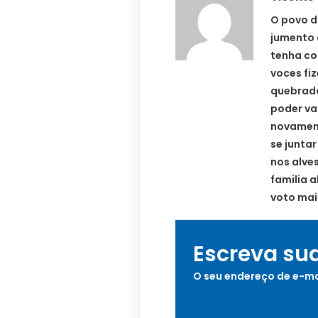
O povo d
jumento 
tenha co
voces fiz
quebrado
poder va
novament
se junta
nos alve
familia 
voto mai
Escreva su
O seu endereço de e-ma