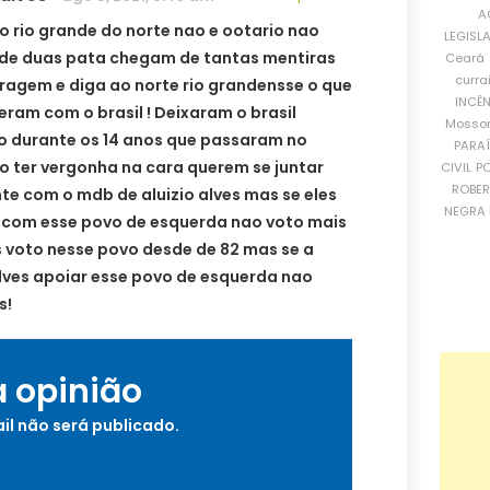
A
o rio grande do norte nao e ootario nao
LEGISL
de duas pata chegam de tantas mentiras
Ceará
curra
ragem e diga ao norte rio grandensse o que
INCÊ
eram com o brasil ! Deixaram o brasil
Mosso
 durante os 14 anos que passaram no
PARA
o ter vergonha na cara querem se juntar
CIVIL
PO
ROBE
e com o mdb de aluizio alves mas se eles
NEGRA 
r com esse povo de esquerda nao voto mais
s voto nesse povo desde de 82 mas se a
alves apoiar esse povo de esquerda nao
s!
a opinião
il não será publicado.