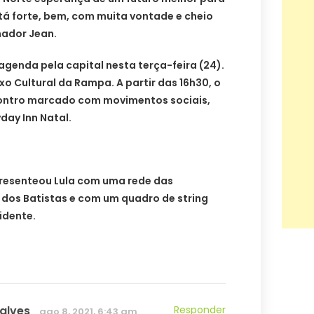
tá forte, bem, com muita vontade e cheio
nador Jean.
genda pela capital nesta terça-feira (24).
exo Cultural da Rampa. A partir das 16h30, o
ontro marcado com movimentos sociais,
yday Inn Natal.
presenteou Lula com uma rede das
os Batistas e com um quadro de string
idente.
 alves
Responder
ago 8, 2021, 6:43 am