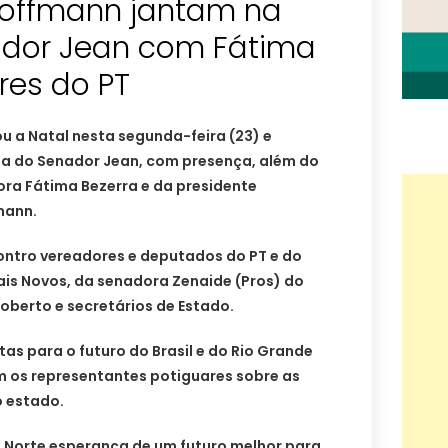
 Hoffmann jantam na
dor Jean com Fátima
res do PT
u a Natal nesta segunda-feira (23) e
asa do Senador Jean, com presença, além do
ra Fátima Bezerra e da presidente
mann.
ntro vereadores e deputados do PT e do
ais Novos, da senadora Zenaide (Pros) do
oberto e secretários de Estado.
tas para o futuro do Brasil e do Rio Grande
m os representantes potiguares sobre as
o estado.
o Norte esperança de um futuro melhor para