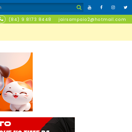
(84) 9 8173 8448
jairsampaio2@hotmail.com