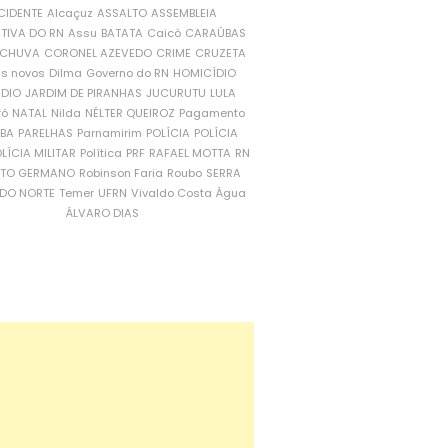
CIDENTE
Alcaçuz
ASSALTO
ASSEMBLEIA
ATIVA DO RN
Assu
BATATA
Caicó
CARAÚBAS
CHUVA
CORONEL AZEVEDO
CRIME
CRUZETA
is novos
Dilma
Governo do RN
HOMICÍDIO
NDIO
JARDIM DE PIRANHAS
JUCURUTU
LULA
ró
NATAL
Nilda
NÉLTER QUEIROZ
Pagamento
ÍBA
PARELHAS
Parnamirim
POLÍCIA
POLÍCIA
LÍCIA MILITAR
Política
PRF
RAFAEL MOTTA
RN
RTO GERMANO
Robinson Faria
Roubo
SERRA
DO NORTE
Temer
UFRN
Vivaldo Costa
Água
ÁLVARO DIAS