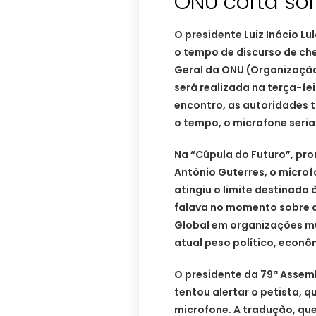
ONU corta so
O presidente Luiz Inácio Lu
o tempo de discurso de ch
Geral da ONU (Organização
será realizada na terça-fe
encontro, as autoridades 
o tempo, o microfone seria
Na “Cúpula do Futuro”, pr
António Guterres, o microf
atingiu o limite destinado 
falava no momento sobre a
Global em organizações mu
atual peso político, econ
O presidente da 79ª Assem
tentou alertar o petista, 
microfone. A tradução, que