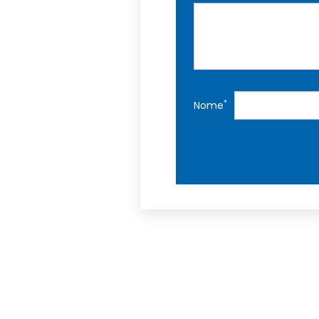
*
Nome