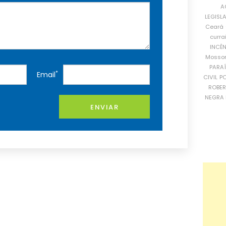
A
LEGISL
Ceará
curra
INCÊ
Mosso
PARA
*
Email
CIVIL
PO
ROBE
NEGRA 
ENVIAR