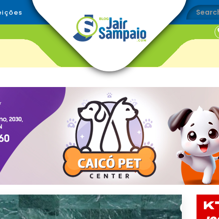
eições