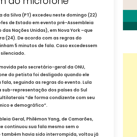
m do microfone
la da Silva (PT) excedeu neste domingo (22)
efes de Estado em evento pré-Assembleia
 das Nações Unidas), em Nova York –que
ira (24). De acordo com as regras do
tinham 5 minutos de fala. Caso excedessem
 silenciado.
omovida pelo secretário-geral da ONU,
one do petista foi desligado quando ele
à fala, seguindo as regras do evento. Lula
 sub-representação dos países do Sul
ltilaterais “de forma condizente com seu
ômico e demográfico”.
bleia Geral, Philémon Yang, de Camarões,
que continuou sua fala mesmo sem o
 também havia sido interrompida, voltou já