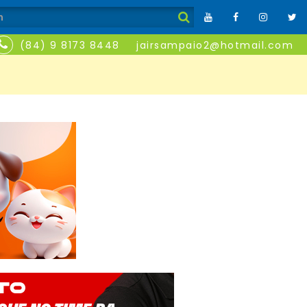
(84) 9 8173 8448
jairsampaio2@hotmail.com