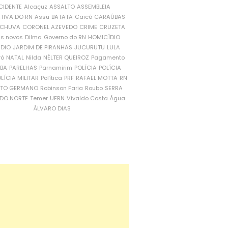
CIDENTE
Alcaçuz
ASSALTO
ASSEMBLEIA
ATIVA DO RN
Assu
BATATA
Caicó
CARAÚBAS
CHUVA
CORONEL AZEVEDO
CRIME
CRUZETA
is novos
Dilma
Governo do RN
HOMICÍDIO
NDIO
JARDIM DE PIRANHAS
JUCURUTU
LULA
ró
NATAL
Nilda
NÉLTER QUEIROZ
Pagamento
ÍBA
PARELHAS
Parnamirim
POLÍCIA
POLÍCIA
LÍCIA MILITAR
Política
PRF
RAFAEL MOTTA
RN
RTO GERMANO
Robinson Faria
Roubo
SERRA
DO NORTE
Temer
UFRN
Vivaldo Costa
Água
ÁLVARO DIAS