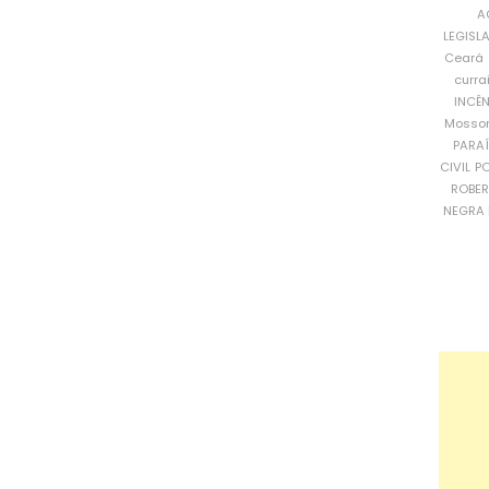
A
LEGISL
Ceará
curra
INCÊ
Mosso
PARA
CIVIL
PO
ROBE
NEGRA 