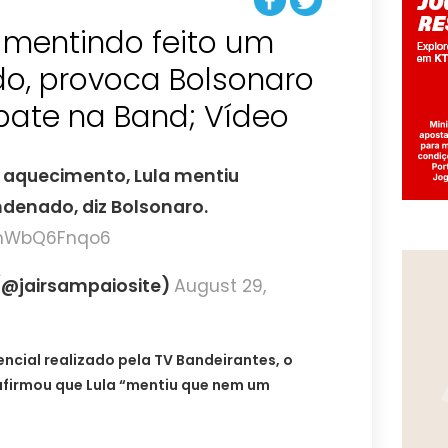
 mentindo feito um
, provoca Bolsonaro
bate na Band; Vídeo
, aquecimento, Lula mentiu
enado, diz Bolsonaro.
m/mWbQ6Fnqo6
(@jairsampaiosite)
August 29,
encial realizado pela TV Bandeirantes, o
afirmou que Lula “mentiu que nem um