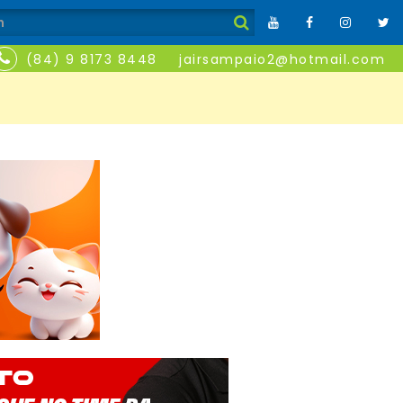
(84) 9 8173 8448
jairsampaio2@hotmail.com