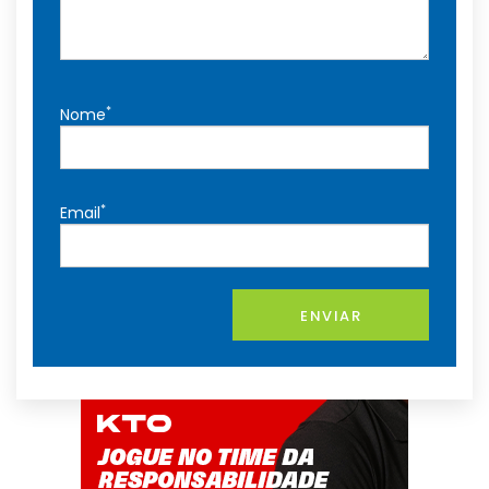
*
Nome
*
Email
ENVIAR