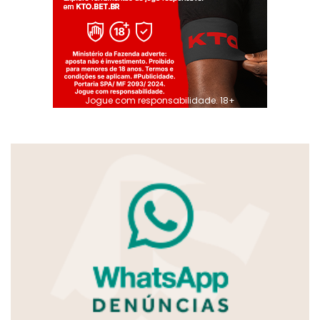
Jogue com responsabilidade. 18+