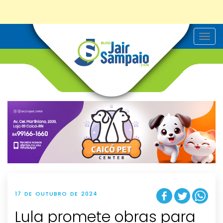
T
o
g
g
l
e
n
a
v
i
g
a
t
i
o
n
17 DE OUTUBRO DE 2024
Lula promete obras para