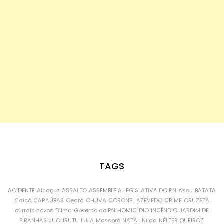
TAGS
ACIDENTE
Alcaçuz
ASSALTO
ASSEMBLEIA LEGISLATIVA DO RN
Assu
BATATA
Caicó
CARAÚBAS
Ceará
CHUVA
CORONEL AZEVEDO
CRIME
CRUZETA
currais novos
Dilma
Governo do RN
HOMICÍDIO
INCÊNDIO
JARDIM DE
PIRANHAS
JUCURUTU
LULA
Mossoró
NATAL
Nilda
NÉLTER QUEIROZ