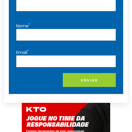
*
Nome
*
Email
ENVIAR