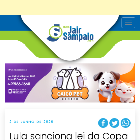
T
o
g
g
l
e
n
a
v
i
g
a
t
i
o
n
2 DE JUNHO DE 2026
Lula sanciona lei da Copa