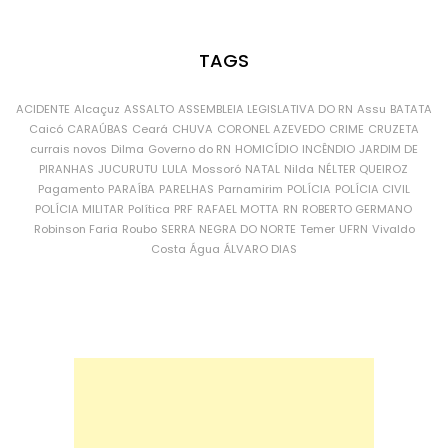
TAGS
ACIDENTE
Alcaçuz
ASSALTO
ASSEMBLEIA LEGISLATIVA DO RN
Assu
BATATA
Caicó
CARAÚBAS
Ceará
CHUVA
CORONEL AZEVEDO
CRIME
CRUZETA
currais novos
Dilma
Governo do RN
HOMICÍDIO
INCÊNDIO
JARDIM DE
PIRANHAS
JUCURUTU
LULA
Mossoró
NATAL
Nilda
NÉLTER QUEIROZ
Pagamento
PARAÍBA
PARELHAS
Parnamirim
POLÍCIA
POLÍCIA CIVIL
POLÍCIA MILITAR
Política
PRF
RAFAEL MOTTA
RN
ROBERTO GERMANO
Robinson Faria
Roubo
SERRA NEGRA DO NORTE
Temer
UFRN
Vivaldo
Costa
Água
ÁLVARO DIAS