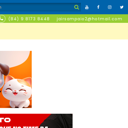
(84) 9 8173 8448
jairsampaio2@hotmail.com