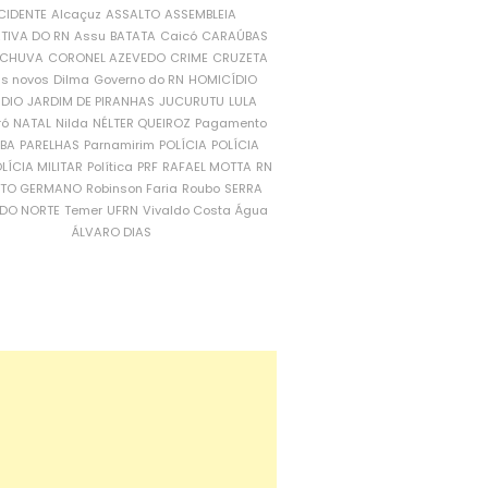
CIDENTE
Alcaçuz
ASSALTO
ASSEMBLEIA
ATIVA DO RN
Assu
BATATA
Caicó
CARAÚBAS
CHUVA
CORONEL AZEVEDO
CRIME
CRUZETA
is novos
Dilma
Governo do RN
HOMICÍDIO
NDIO
JARDIM DE PIRANHAS
JUCURUTU
LULA
ró
NATAL
Nilda
NÉLTER QUEIROZ
Pagamento
ÍBA
PARELHAS
Parnamirim
POLÍCIA
POLÍCIA
LÍCIA MILITAR
Política
PRF
RAFAEL MOTTA
RN
RTO GERMANO
Robinson Faria
Roubo
SERRA
DO NORTE
Temer
UFRN
Vivaldo Costa
Água
ÁLVARO DIAS