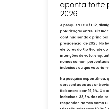
aponta forte 
2026
A pesquisa TCM/TS2, divul
polarização entre Luiz Ináci
continua sendo o principal
presidencial de 2026. No 
eleitores do Rio Grande do
intenções de voto, enquan
nomes somam percentuais 
indecisos ou que votariam 
Na pesquisa espontânea, 
apresentados aos entrevist
Bolsonaro com 19,9%. O da
indecisos: 33,5% dos elei
responder. Nomes como Ciro
Michelle Bolsonaro (0,2%)