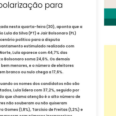
polarização para
gada nesta quarta-feira (30), aponta que a
o Lula da Silva (PT) e Jair Bolsonaro (PL)
 cenário político para a disputa
levantamento estimulado realizado com
 Norte, Lula aparece com 44,7% das
to Bolsonaro soma 24,6%. Os demais
bem menores, e o número de eleitores
em branco ou nulo chega a 17,6%.
quando os nomes dos candidatos não são
ados, Lula lidera com 37,2%, seguido por
do que chama atenção é o alto número de
tores não souberam ou não quiseram
 Gomes (1,8%), Tarcísio de Freitas (1,2%) e
 aparecem com números inexpressivos.