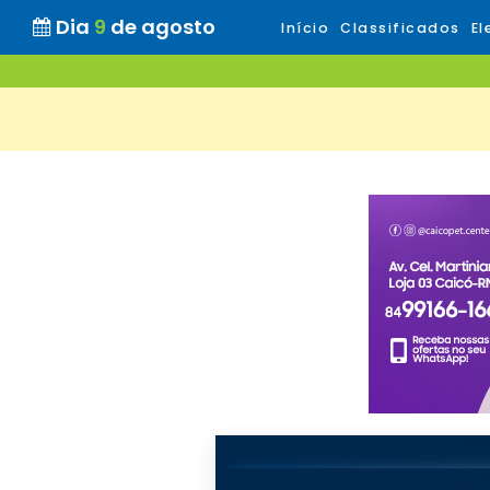
Dia
9
de agosto
Início
Classificados
El