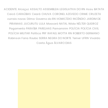
ACIDENTE
Alcaçuz
ASSALTO
ASSEMBLEIA LEGISLATIVA DO RN
Assu
BATATA
Caicó
CARAÚBAS
Ceará
CHUVA
CORONEL AZEVEDO
CRIME
CRUZETA
currais novos
Dilma
Governo do RN
HOMICÍDIO
INCÊNDIO
JARDIM DE
PIRANHAS
JUCURUTU
LULA
Mossoró
NATAL
Nilda
NÉLTER QUEIROZ
Pagamento
PARAÍBA
PARELHAS
Parnamirim
POLÍCIA
POLÍCIA CIVIL
POLÍCIA MILITAR
Política
PRF
RAFAEL MOTTA
RN
ROBERTO GERMANO
Robinson Faria
Roubo
SERRA NEGRA DO NORTE
Temer
UFRN
Vivaldo
Costa
Água
ÁLVARO DIAS