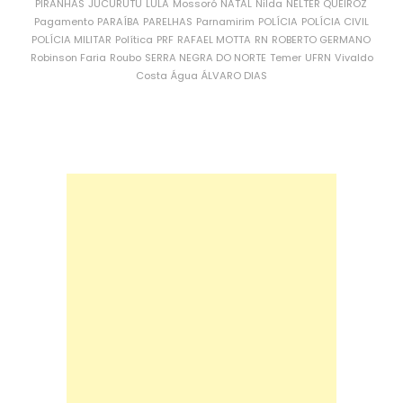
PIRANHAS
JUCURUTU
LULA
Mossoró
NATAL
Nilda
NÉLTER QUEIROZ
Pagamento
PARAÍBA
PARELHAS
Parnamirim
POLÍCIA
POLÍCIA CIVIL
POLÍCIA MILITAR
Política
PRF
RAFAEL MOTTA
RN
ROBERTO GERMANO
Robinson Faria
Roubo
SERRA NEGRA DO NORTE
Temer
UFRN
Vivaldo
Costa
Água
ÁLVARO DIAS