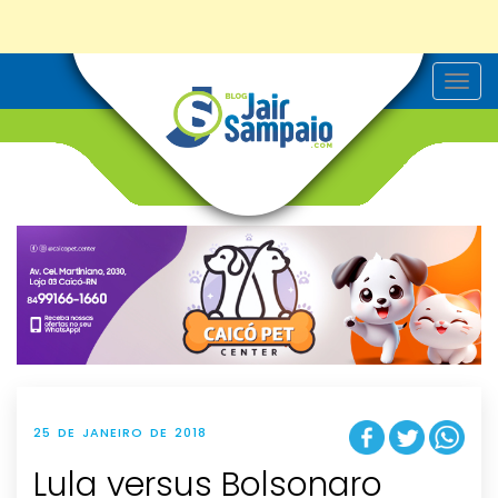
T
o
g
g
l
e
n
a
v
i
g
a
t
i
o
n
25 DE JANEIRO DE 2018
Lula versus Bolsonaro