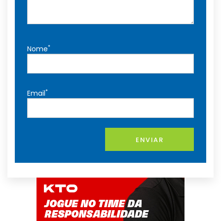
*
Nome
*
Email
ENVIAR