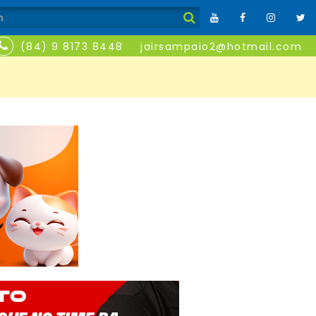
(84) 9 8173 8448
jairsampaio2@hotmail.com