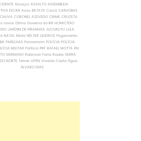
CIDENTE
Alcaçuz
ASSALTO
ASSEMBLEIA
ATIVA DO RN
Assu
BATATA
Caicó
CARAÚBAS
CHUVA
CORONEL AZEVEDO
CRIME
CRUZETA
is novos
Dilma
Governo do RN
HOMICÍDIO
NDIO
JARDIM DE PIRANHAS
JUCURUTU
LULA
ró
NATAL
Nilda
NÉLTER QUEIROZ
Pagamento
ÍBA
PARELHAS
Parnamirim
POLÍCIA
POLÍCIA
LÍCIA MILITAR
Política
PRF
RAFAEL MOTTA
RN
RTO GERMANO
Robinson Faria
Roubo
SERRA
DO NORTE
Temer
UFRN
Vivaldo Costa
Água
ÁLVARO DIAS