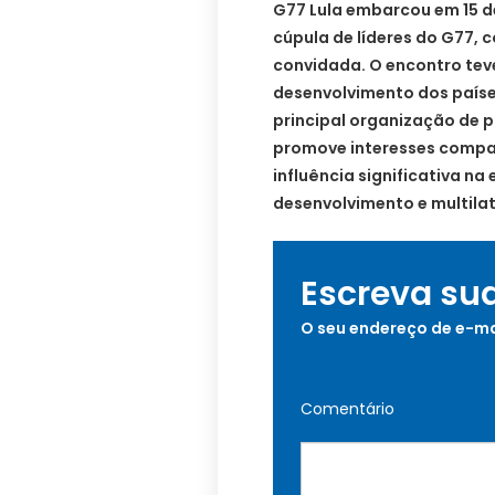
G77 Lula embarcou em 15 d
cúpula de líderes do G77,
convidada. O encontro teve
desenvolvimento dos países
principal organização de 
promove interesses compar
influência significativa n
desenvolvimento e multila
Escreva su
O seu endereço de e-ma
Comentário