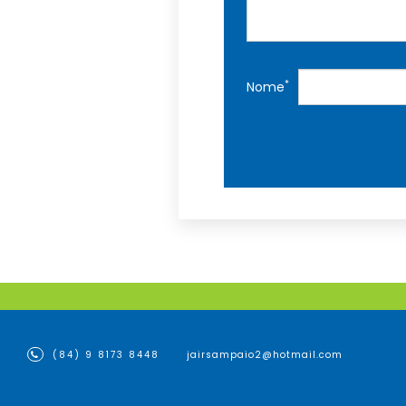
*
Nome
(84) 9 8173 8448
jairsampaio2@hotmail.com