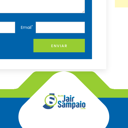
*
Email
ENVIAR