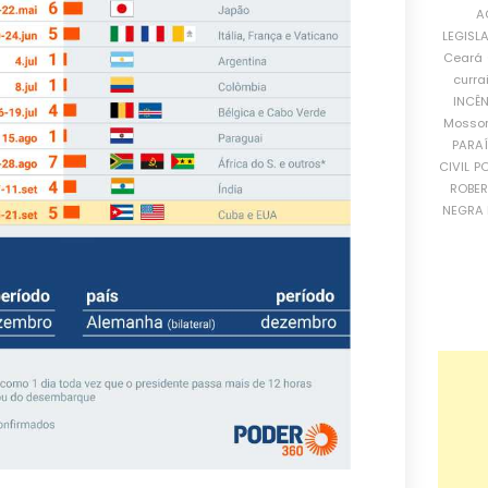
A
LEGISL
Ceará
curra
INCÊ
Mosso
PARA
CIVIL
PO
ROBE
NEGRA 