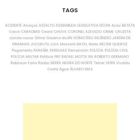
TAGS
ACIDENTE
Alcaçuz
ASSALTO
ASSEMBLEIA LEGISLATIVA DO RN
Assu
BATATA
Caicó
CARAÚBAS
Ceará
CHUVA
CORONEL AZEVEDO
CRIME
CRUZETA
currais novos
Dilma
Governo do RN
HOMICÍDIO
INCÊNDIO
JARDIM DE
PIRANHAS
JUCURUTU
LULA
Mossoró
NATAL
Nilda
NÉLTER QUEIROZ
Pagamento
PARAÍBA
PARELHAS
Parnamirim
POLÍCIA
POLÍCIA CIVIL
POLÍCIA MILITAR
Política
PRF
RAFAEL MOTTA
RN
ROBERTO GERMANO
Robinson Faria
Roubo
SERRA NEGRA DO NORTE
Temer
UFRN
Vivaldo
Costa
Água
ÁLVARO DIAS