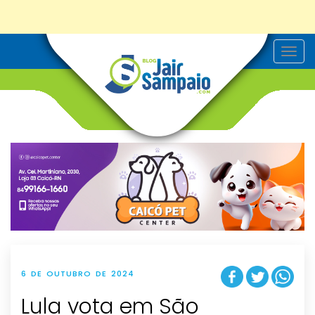
T
o
g
g
l
e
n
a
v
i
g
a
t
i
o
n
6 DE OUTUBRO DE 2024
Lula vota em São