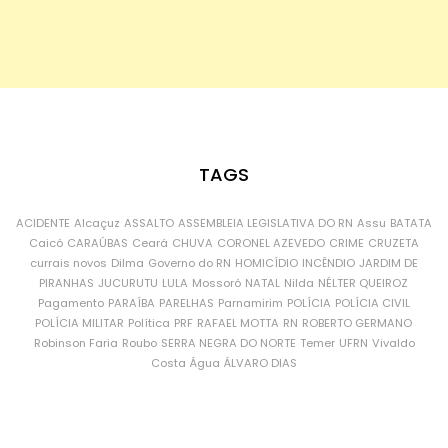
TAGS
ACIDENTE
Alcaçuz
ASSALTO
ASSEMBLEIA LEGISLATIVA DO RN
Assu
BATATA
Caicó
CARAÚBAS
Ceará
CHUVA
CORONEL AZEVEDO
CRIME
CRUZETA
currais novos
Dilma
Governo do RN
HOMICÍDIO
INCÊNDIO
JARDIM DE
PIRANHAS
JUCURUTU
LULA
Mossoró
NATAL
Nilda
NÉLTER QUEIROZ
Pagamento
PARAÍBA
PARELHAS
Parnamirim
POLÍCIA
POLÍCIA CIVIL
POLÍCIA MILITAR
Política
PRF
RAFAEL MOTTA
RN
ROBERTO GERMANO
Robinson Faria
Roubo
SERRA NEGRA DO NORTE
Temer
UFRN
Vivaldo
Costa
Água
ÁLVARO DIAS