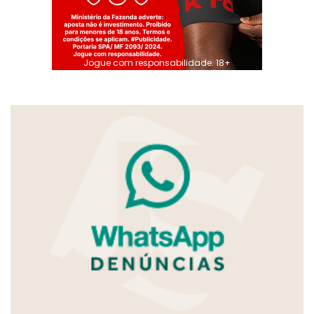
Jogue com responsabilidade. 18+