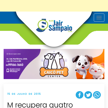
T
o
g
g
l
e
n
a
v
i
g
a
t
i
o
n
15 DE JULHO DE 2015
M recupera quatro