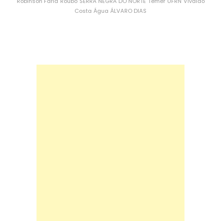
Robinson Faria
Roubo
SERRA NEGRA DO NORTE
Temer
UFRN
Vivaldo
Costa
Água
ÁLVARO DIAS