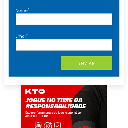
*
Nome
*
Email
ENVIAR