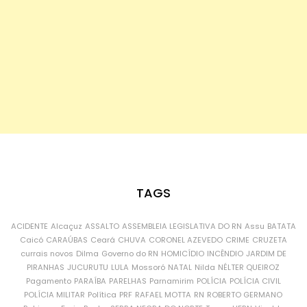
TAGS
ACIDENTE
Alcaçuz
ASSALTO
ASSEMBLEIA LEGISLATIVA DO RN
Assu
BATATA
Caicó
CARAÚBAS
Ceará
CHUVA
CORONEL AZEVEDO
CRIME
CRUZETA
currais novos
Dilma
Governo do RN
HOMICÍDIO
INCÊNDIO
JARDIM DE
PIRANHAS
JUCURUTU
LULA
Mossoró
NATAL
Nilda
NÉLTER QUEIROZ
Pagamento
PARAÍBA
PARELHAS
Parnamirim
POLÍCIA
POLÍCIA CIVIL
POLÍCIA MILITAR
Política
PRF
RAFAEL MOTTA
RN
ROBERTO GERMANO