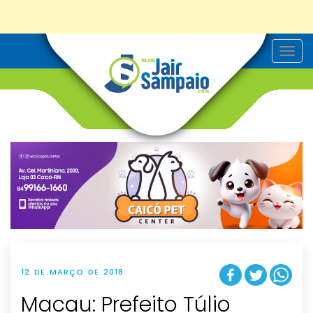
T
o
g
g
l
e
n
a
v
i
g
a
t
i
o
n
12 DE MARÇO DE 2018
Macau: Prefeito Túlio