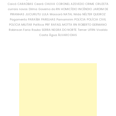
Caicó
CARAÚBAS
Ceará
CHUVA
CORONEL AZEVEDO
CRIME
CRUZETA
currais novos
Dilma
Governo do RN
HOMICÍDIO
INCÊNDIO
JARDIM DE
PIRANHAS
JUCURUTU
LULA
Mossoró
NATAL
Nilda
NÉLTER QUEIROZ
Pagamento
PARAÍBA
PARELHAS
Parnamirim
POLÍCIA
POLÍCIA CIVIL
POLÍCIA MILITAR
Política
PRF
RAFAEL MOTTA
RN
ROBERTO GERMANO
Robinson Faria
Roubo
SERRA NEGRA DO NORTE
Temer
UFRN
Vivaldo
Costa
Água
ÁLVARO DIAS