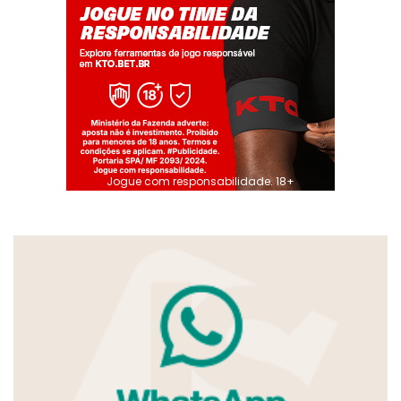
Jogue com responsabilidade. 18+