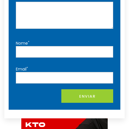
*
Nome
*
Email
ENVIAR