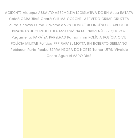
ACIDENTE
Alcaçuz
ASSALTO
ASSEMBLEIA LEGISLATIVA DO RN
Assu
BATATA
Caicó
CARAÚBAS
Ceará
CHUVA
CORONEL AZEVEDO
CRIME
CRUZETA
currais novos
Dilma
Governo do RN
HOMICÍDIO
INCÊNDIO
JARDIM DE
PIRANHAS
JUCURUTU
LULA
Mossoró
NATAL
Nilda
NÉLTER QUEIROZ
Pagamento
PARAÍBA
PARELHAS
Parnamirim
POLÍCIA
POLÍCIA CIVIL
POLÍCIA MILITAR
Política
PRF
RAFAEL MOTTA
RN
ROBERTO GERMANO
Robinson Faria
Roubo
SERRA NEGRA DO NORTE
Temer
UFRN
Vivaldo
Costa
Água
ÁLVARO DIAS