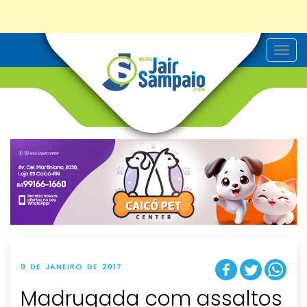
T
o
g
g
l
e
n
a
v
i
g
a
t
i
o
n
9 DE JANEIRO DE 2017
Madrugada com assaltos