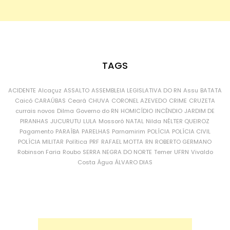
TAGS
ACIDENTE
Alcaçuz
ASSALTO
ASSEMBLEIA LEGISLATIVA DO RN
Assu
BATATA
Caicó
CARAÚBAS
Ceará
CHUVA
CORONEL AZEVEDO
CRIME
CRUZETA
currais novos
Dilma
Governo do RN
HOMICÍDIO
INCÊNDIO
JARDIM DE
PIRANHAS
JUCURUTU
LULA
Mossoró
NATAL
Nilda
NÉLTER QUEIROZ
Pagamento
PARAÍBA
PARELHAS
Parnamirim
POLÍCIA
POLÍCIA CIVIL
POLÍCIA MILITAR
Política
PRF
RAFAEL MOTTA
RN
ROBERTO GERMANO
Robinson Faria
Roubo
SERRA NEGRA DO NORTE
Temer
UFRN
Vivaldo
Costa
Água
ÁLVARO DIAS