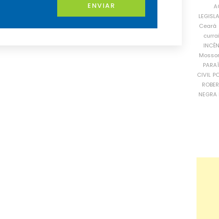
ENVIAR
A
LEGISL
Ceará
curra
INCÊ
Mosso
PARA
CIVIL
PO
ROBE
NEGRA 