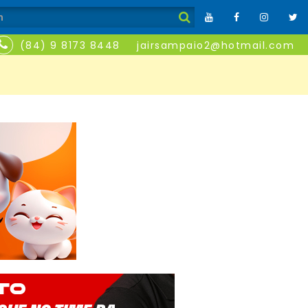
(84) 9 8173 8448
jairsampaio2@hotmail.com