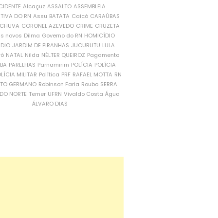
CIDENTE
Alcaçuz
ASSALTO
ASSEMBLEIA
ATIVA DO RN
Assu
BATATA
Caicó
CARAÚBAS
CHUVA
CORONEL AZEVEDO
CRIME
CRUZETA
is novos
Dilma
Governo do RN
HOMICÍDIO
NDIO
JARDIM DE PIRANHAS
JUCURUTU
LULA
ró
NATAL
Nilda
NÉLTER QUEIROZ
Pagamento
ÍBA
PARELHAS
Parnamirim
POLÍCIA
POLÍCIA
LÍCIA MILITAR
Política
PRF
RAFAEL MOTTA
RN
RTO GERMANO
Robinson Faria
Roubo
SERRA
DO NORTE
Temer
UFRN
Vivaldo Costa
Água
ÁLVARO DIAS