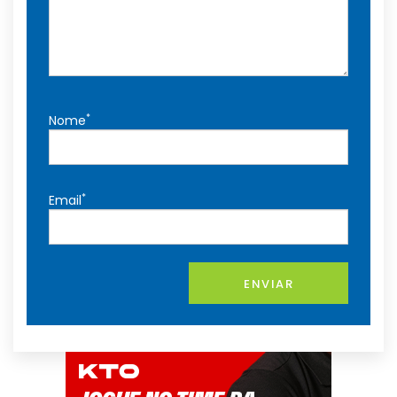
*
Nome
*
Email
ENVIAR