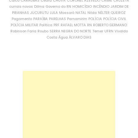
Caicó
CARAÚBAS
Ceará
CHUVA
CORONEL AZEVEDO
CRIME
CRUZETA
currais novos
Dilma
Governo do RN
HOMICÍDIO
INCÊNDIO
JARDIM DE
PIRANHAS
JUCURUTU
LULA
Mossoró
NATAL
Nilda
NÉLTER QUEIROZ
Pagamento
PARAÍBA
PARELHAS
Parnamirim
POLÍCIA
POLÍCIA CIVIL
POLÍCIA MILITAR
Política
PRF
RAFAEL MOTTA
RN
ROBERTO GERMANO
Robinson Faria
Roubo
SERRA NEGRA DO NORTE
Temer
UFRN
Vivaldo
Costa
Água
ÁLVARO DIAS