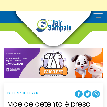
T
o
g
g
l
e
n
a
v
i
g
a
t
i
o
n
10 DE MAIO DE 2016
Mãe de detento é presa