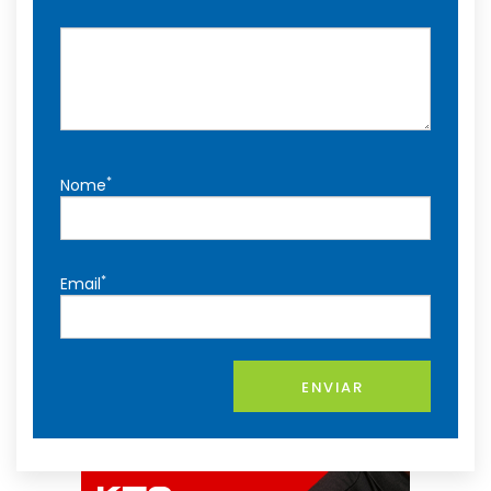
*
Nome
*
Email
ENVIAR