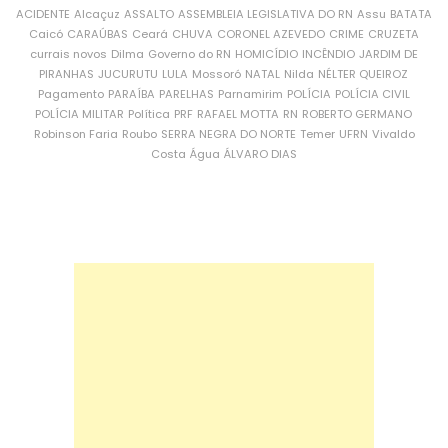
ACIDENTE
Alcaçuz
ASSALTO
ASSEMBLEIA LEGISLATIVA DO RN
Assu
BATATA
Caicó
CARAÚBAS
Ceará
CHUVA
CORONEL AZEVEDO
CRIME
CRUZETA
currais novos
Dilma
Governo do RN
HOMICÍDIO
INCÊNDIO
JARDIM DE
PIRANHAS
JUCURUTU
LULA
Mossoró
NATAL
Nilda
NÉLTER QUEIROZ
Pagamento
PARAÍBA
PARELHAS
Parnamirim
POLÍCIA
POLÍCIA CIVIL
POLÍCIA MILITAR
Política
PRF
RAFAEL MOTTA
RN
ROBERTO GERMANO
Robinson Faria
Roubo
SERRA NEGRA DO NORTE
Temer
UFRN
Vivaldo
Costa
Água
ÁLVARO DIAS