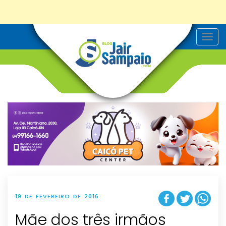
T
o
g
g
l
e
n
a
v
i
g
a
t
i
o
n
19 DE FEVEREIRO DE 2016
Mãe dos três irmãos