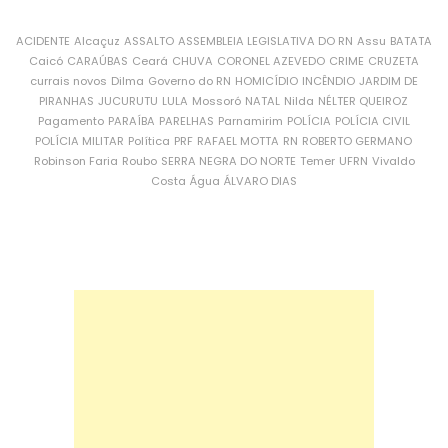
ACIDENTE
Alcaçuz
ASSALTO
ASSEMBLEIA LEGISLATIVA DO RN
Assu
BATATA
Caicó
CARAÚBAS
Ceará
CHUVA
CORONEL AZEVEDO
CRIME
CRUZETA
currais novos
Dilma
Governo do RN
HOMICÍDIO
INCÊNDIO
JARDIM DE
PIRANHAS
JUCURUTU
LULA
Mossoró
NATAL
Nilda
NÉLTER QUEIROZ
Pagamento
PARAÍBA
PARELHAS
Parnamirim
POLÍCIA
POLÍCIA CIVIL
POLÍCIA MILITAR
Política
PRF
RAFAEL MOTTA
RN
ROBERTO GERMANO
Robinson Faria
Roubo
SERRA NEGRA DO NORTE
Temer
UFRN
Vivaldo
Costa
Água
ÁLVARO DIAS