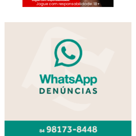
Jogue com responsabilidade. 18+