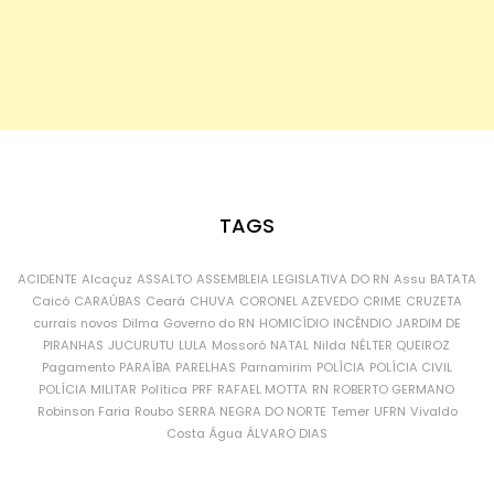
TAGS
ACIDENTE
Alcaçuz
ASSALTO
ASSEMBLEIA LEGISLATIVA DO RN
Assu
BATATA
Caicó
CARAÚBAS
Ceará
CHUVA
CORONEL AZEVEDO
CRIME
CRUZETA
currais novos
Dilma
Governo do RN
HOMICÍDIO
INCÊNDIO
JARDIM DE
PIRANHAS
JUCURUTU
LULA
Mossoró
NATAL
Nilda
NÉLTER QUEIROZ
Pagamento
PARAÍBA
PARELHAS
Parnamirim
POLÍCIA
POLÍCIA CIVIL
POLÍCIA MILITAR
Política
PRF
RAFAEL MOTTA
RN
ROBERTO GERMANO
Robinson Faria
Roubo
SERRA NEGRA DO NORTE
Temer
UFRN
Vivaldo
Costa
Água
ÁLVARO DIAS