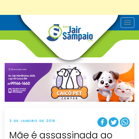
T
o
g
g
l
e
n
a
v
i
g
a
t
i
o
n
3 DE JANEIRO DE 2016
Mãe é assassinada ao