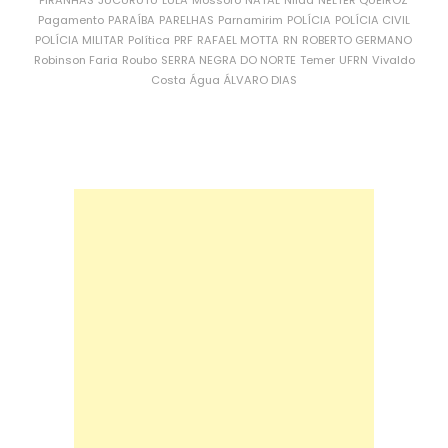
PIRANHAS
JUCURUTU
LULA
Mossoró
NATAL
Nilda
NÉLTER QUEIROZ
Pagamento
PARAÍBA
PARELHAS
Parnamirim
POLÍCIA
POLÍCIA CIVIL
POLÍCIA MILITAR
Política
PRF
RAFAEL MOTTA
RN
ROBERTO GERMANO
Robinson Faria
Roubo
SERRA NEGRA DO NORTE
Temer
UFRN
Vivaldo
Costa
Água
ÁLVARO DIAS