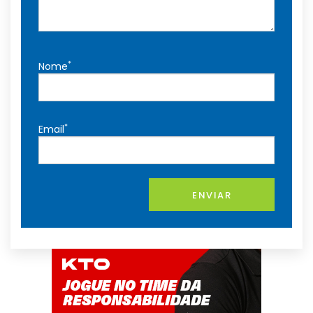
*
Nome
*
Email
ENVIAR