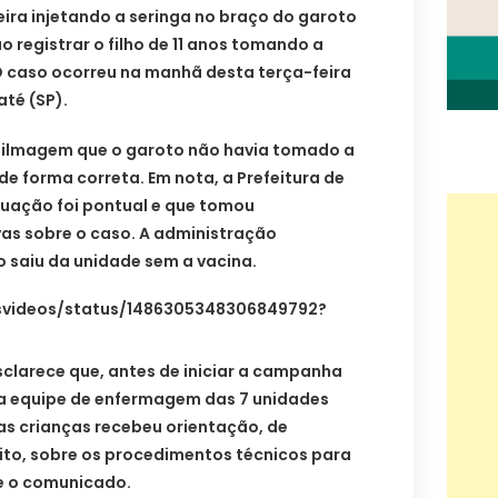
ira injetando a seringa no braço do garoto
o registrar o filho de 11 anos tomando a
O caso ocorreu na manhã desta terça-feira
té (SP).
filmagem que o garoto não havia tomado a
de forma correta. Em nota, a Prefeitura de
tuação foi pontual e que tomou
vas sobre o caso. A administração
o saiu da unidade sem a vacina.
wsvideos/status/1486305348306849792?
sclarece que, antes de iniciar a campanha
oda equipe de enfermagem das 7 unidades
as crianças recebeu orientação, de
ito, sobre os procedimentos técnicos para
se o comunicado.