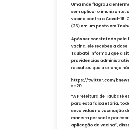
Uma mãe flagrou a enferme
sem aplicar o imunizante, a
vacina contra a Covid-19. 
(25) em um posto em Tauba
Após ser constatado pela 
vacina, ele recebeu a dose 
Taubaté informou que a si
providências administrati
ressaltou que a criança nã
https://twitter.com/bne
s=20
“A Prefeitura de Taubaté e
para esta faixa etária, t
envolvidas na vacinação d
maneira pessoal e por escr
aplicação da vacina”, dis