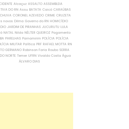
CIDENTE
Alcaçuz
ASSALTO
ASSEMBLEIA
ATIVA DO RN
Assu
BATATA
Caicó
CARAÚBAS
CHUVA
CORONEL AZEVEDO
CRIME
CRUZETA
is novos
Dilma
Governo do RN
HOMICÍDIO
NDIO
JARDIM DE PIRANHAS
JUCURUTU
LULA
ró
NATAL
Nilda
NÉLTER QUEIROZ
Pagamento
ÍBA
PARELHAS
Parnamirim
POLÍCIA
POLÍCIA
LÍCIA MILITAR
Política
PRF
RAFAEL MOTTA
RN
RTO GERMANO
Robinson Faria
Roubo
SERRA
DO NORTE
Temer
UFRN
Vivaldo Costa
Água
ÁLVARO DIAS