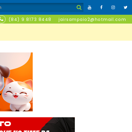
(84) 9 8173 8448
jairsampaio2@hotmail.com