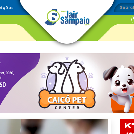
eições