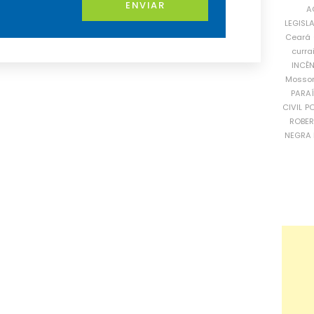
ENVIAR
A
LEGISL
Ceará
curra
INCÊ
Mosso
PARA
CIVIL
PO
ROBE
NEGRA 