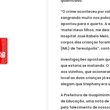
qualificado.
“O crime aconteceu por vol
sangrando muito nos pulso
apontou para o quarto. A a
‘matei meus filhos, me deix
Hospital José Rabelo Melo,
corpos das crianças foram 
(IML) de Teresópolis”, con
Investigações apontam que
que estaria se matando. O
aos vizinhos, que acionar
local as duas crianças já 
alegam que Stephany era 
A Prefeitura de Guapimirim
de Educação, uma nota de p
pelo falecimento de nossos