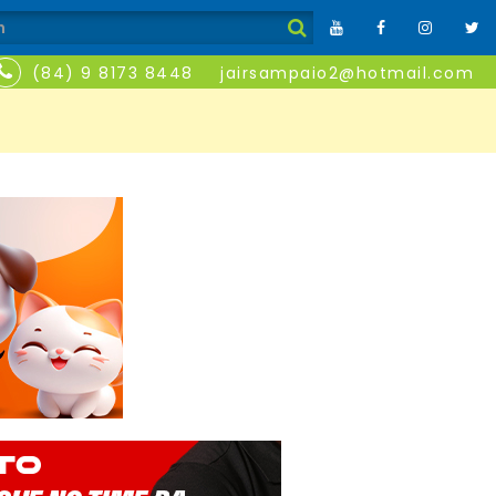
(84) 9 8173 8448
jairsampaio2@hotmail.com