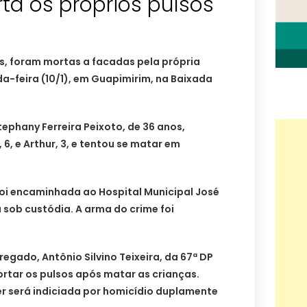
ta os próprios pulsos
os, foram mortas a facadas pela própria
a-feira (10/1), em Guapimirim, na Baixada
tephany Ferreira Peixoto, de 36 anos,
 6, e Arthur, 3, e tentou se matar em
foi encaminhada ao Hospital Municipal José
á sob custódia. A arma do crime foi
gado, Antônio Silvino Teixeira, da 67ª DP
ortar os pulsos após matar as crianças.
er será indiciada por homicídio duplamente