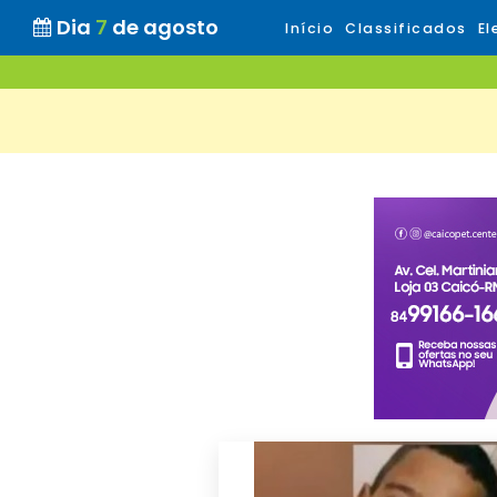
Dia
7
de agosto
Início
Classificados
El