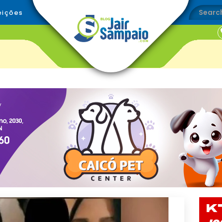
eições