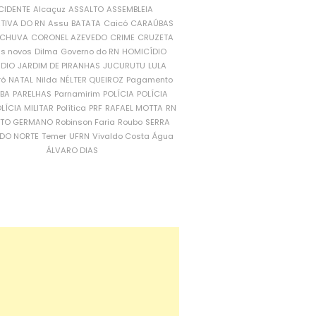
CIDENTE
Alcaçuz
ASSALTO
ASSEMBLEIA
ATIVA DO RN
Assu
BATATA
Caicó
CARAÚBAS
CHUVA
CORONEL AZEVEDO
CRIME
CRUZETA
is novos
Dilma
Governo do RN
HOMICÍDIO
NDIO
JARDIM DE PIRANHAS
JUCURUTU
LULA
ró
NATAL
Nilda
NÉLTER QUEIROZ
Pagamento
ÍBA
PARELHAS
Parnamirim
POLÍCIA
POLÍCIA
LÍCIA MILITAR
Política
PRF
RAFAEL MOTTA
RN
RTO GERMANO
Robinson Faria
Roubo
SERRA
DO NORTE
Temer
UFRN
Vivaldo Costa
Água
ÁLVARO DIAS