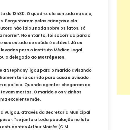
ta de 13h30. O quadro: ela sentada na sala,
s. Perguntaram pelas crianças e ela
utora não falou nada sobre os fatos, só
a morrer’. No entanto, foi socorrida para o
 e seu estado de saúde é estável. Já os
levados para o Instituto Médico Legal
tou o delegado ao
Metrópoles
.
 a Stephany ligou para o marido avisando
 homem teria corrido para casa e avisado
am a polícia. Quando agentes chegaram ao
estavam mortas. O marido e os vizinhos
uma excelente mãe.
 divulgou, através da Secretaria Municipal
esar: “se junta a toda população no luto
 estudantes Arthur Moisés (C.M.