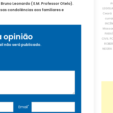
 Bruno Leonardo ( E.M. Professor Otelo).
A
LEGISL
sas condolências aos familiares e
Ceará
curra
INCÊ
Mosso
PARA
a opinião
CIVIL
PO
ROBE
il não será publicado.
NEGRA 
*
Email