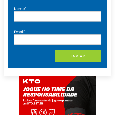
*
Nome
*
Email
ENVIAR