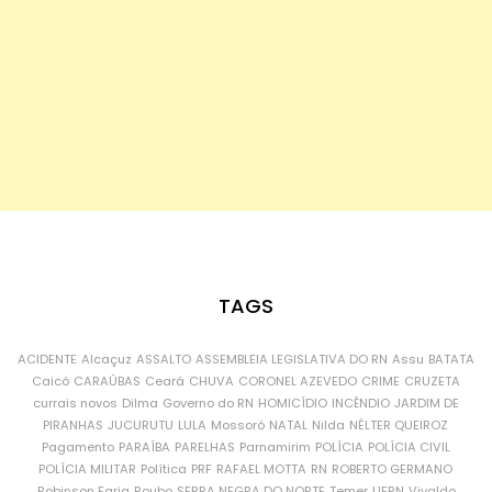
TAGS
ACIDENTE
Alcaçuz
ASSALTO
ASSEMBLEIA LEGISLATIVA DO RN
Assu
BATATA
Caicó
CARAÚBAS
Ceará
CHUVA
CORONEL AZEVEDO
CRIME
CRUZETA
currais novos
Dilma
Governo do RN
HOMICÍDIO
INCÊNDIO
JARDIM DE
PIRANHAS
JUCURUTU
LULA
Mossoró
NATAL
Nilda
NÉLTER QUEIROZ
Pagamento
PARAÍBA
PARELHAS
Parnamirim
POLÍCIA
POLÍCIA CIVIL
POLÍCIA MILITAR
Política
PRF
RAFAEL MOTTA
RN
ROBERTO GERMANO
Robinson Faria
Roubo
SERRA NEGRA DO NORTE
Temer
UFRN
Vivaldo