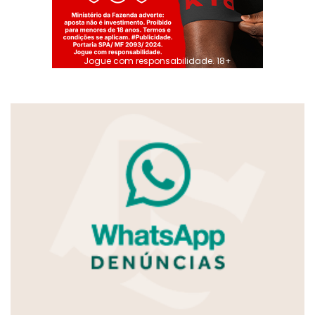
Jogue com responsabilidade. 18+