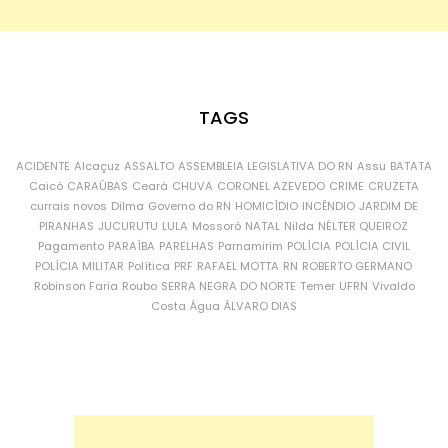
TAGS
ACIDENTE
Alcaçuz
ASSALTO
ASSEMBLEIA LEGISLATIVA DO RN
Assu
BATATA
Caicó
CARAÚBAS
Ceará
CHUVA
CORONEL AZEVEDO
CRIME
CRUZETA
currais novos
Dilma
Governo do RN
HOMICÍDIO
INCÊNDIO
JARDIM DE
PIRANHAS
JUCURUTU
LULA
Mossoró
NATAL
Nilda
NÉLTER QUEIROZ
Pagamento
PARAÍBA
PARELHAS
Parnamirim
POLÍCIA
POLÍCIA CIVIL
POLÍCIA MILITAR
Política
PRF
RAFAEL MOTTA
RN
ROBERTO GERMANO
Robinson Faria
Roubo
SERRA NEGRA DO NORTE
Temer
UFRN
Vivaldo
Costa
Água
ÁLVARO DIAS