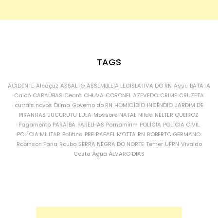
TAGS
ACIDENTE
Alcaçuz
ASSALTO
ASSEMBLEIA LEGISLATIVA DO RN
Assu
BATATA
Caicó
CARAÚBAS
Ceará
CHUVA
CORONEL AZEVEDO
CRIME
CRUZETA
currais novos
Dilma
Governo do RN
HOMICÍDIO
INCÊNDIO
JARDIM DE
PIRANHAS
JUCURUTU
LULA
Mossoró
NATAL
Nilda
NÉLTER QUEIROZ
Pagamento
PARAÍBA
PARELHAS
Parnamirim
POLÍCIA
POLÍCIA CIVIL
POLÍCIA MILITAR
Política
PRF
RAFAEL MOTTA
RN
ROBERTO GERMANO
Robinson Faria
Roubo
SERRA NEGRA DO NORTE
Temer
UFRN
Vivaldo
Costa
Água
ÁLVARO DIAS