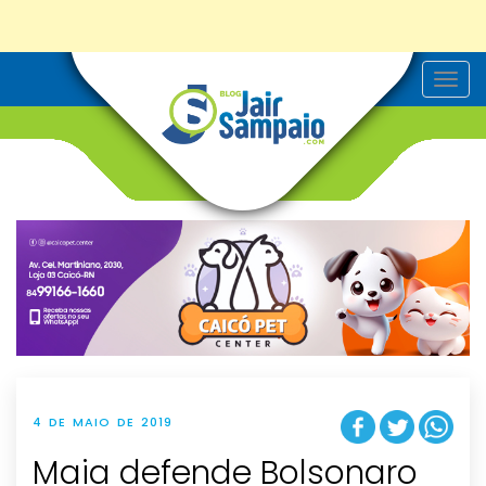
T
o
g
g
l
e
n
a
v
i
g
a
t
i
o
n
4 DE MAIO DE 2019
Maia defende Bolsonaro