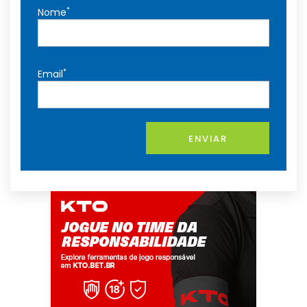
*
Nome
*
Email
ENVIAR