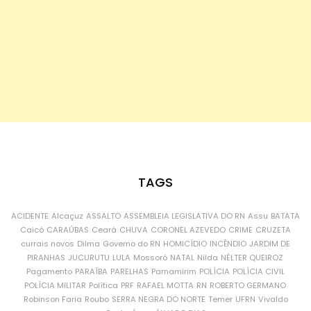
TAGS
ACIDENTE
Alcaçuz
ASSALTO
ASSEMBLEIA LEGISLATIVA DO RN
Assu
BATATA
Caicó
CARAÚBAS
Ceará
CHUVA
CORONEL AZEVEDO
CRIME
CRUZETA
currais novos
Dilma
Governo do RN
HOMICÍDIO
INCÊNDIO
JARDIM DE
PIRANHAS
JUCURUTU
LULA
Mossoró
NATAL
Nilda
NÉLTER QUEIROZ
Pagamento
PARAÍBA
PARELHAS
Parnamirim
POLÍCIA
POLÍCIA CIVIL
POLÍCIA MILITAR
Política
PRF
RAFAEL MOTTA
RN
ROBERTO GERMANO
Robinson Faria
Roubo
SERRA NEGRA DO NORTE
Temer
UFRN
Vivaldo