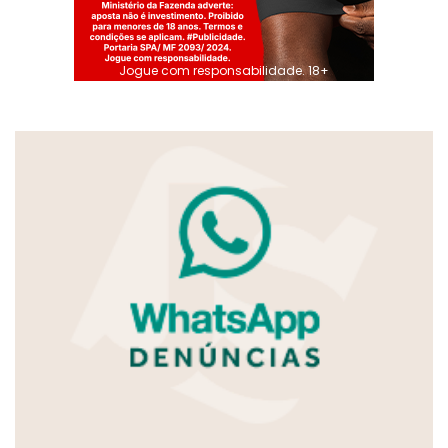
Jogue com responsabilidade. 18+