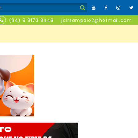
(84) 9 8173 8448
jairsampaio2@hotmail.com