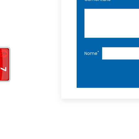
*
Nome