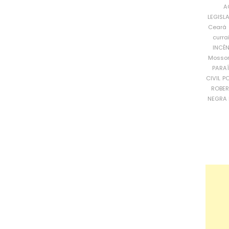
A
LEGISL
Ceará
curra
INCÊ
Mosso
PARA
CIVIL
PO
ROBE
NEGRA 