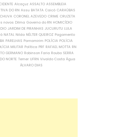
CIDENTE
Alcaçuz
ASSALTO
ASSEMBLEIA
ATIVA DO RN
Assu
BATATA
Caicó
CARAÚBAS
CHUVA
CORONEL AZEVEDO
CRIME
CRUZETA
is novos
Dilma
Governo do RN
HOMICÍDIO
NDIO
JARDIM DE PIRANHAS
JUCURUTU
LULA
ró
NATAL
Nilda
NÉLTER QUEIROZ
Pagamento
ÍBA
PARELHAS
Parnamirim
POLÍCIA
POLÍCIA
LÍCIA MILITAR
Política
PRF
RAFAEL MOTTA
RN
RTO GERMANO
Robinson Faria
Roubo
SERRA
DO NORTE
Temer
UFRN
Vivaldo Costa
Água
ÁLVARO DIAS