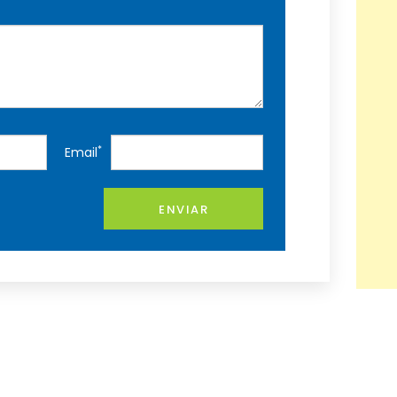
*
Email
ENVIAR