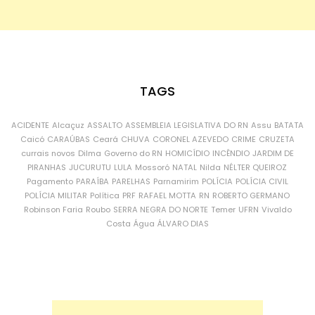
TAGS
ACIDENTE
Alcaçuz
ASSALTO
ASSEMBLEIA LEGISLATIVA DO RN
Assu
BATATA
Caicó
CARAÚBAS
Ceará
CHUVA
CORONEL AZEVEDO
CRIME
CRUZETA
currais novos
Dilma
Governo do RN
HOMICÍDIO
INCÊNDIO
JARDIM DE
PIRANHAS
JUCURUTU
LULA
Mossoró
NATAL
Nilda
NÉLTER QUEIROZ
Pagamento
PARAÍBA
PARELHAS
Parnamirim
POLÍCIA
POLÍCIA CIVIL
POLÍCIA MILITAR
Política
PRF
RAFAEL MOTTA
RN
ROBERTO GERMANO
Robinson Faria
Roubo
SERRA NEGRA DO NORTE
Temer
UFRN
Vivaldo
Costa
Água
ÁLVARO DIAS