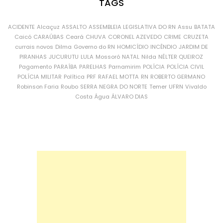
TAGS
ACIDENTE
Alcaçuz
ASSALTO
ASSEMBLEIA LEGISLATIVA DO RN
Assu
BATATA
Caicó
CARAÚBAS
Ceará
CHUVA
CORONEL AZEVEDO
CRIME
CRUZETA
currais novos
Dilma
Governo do RN
HOMICÍDIO
INCÊNDIO
JARDIM DE
PIRANHAS
JUCURUTU
LULA
Mossoró
NATAL
Nilda
NÉLTER QUEIROZ
Pagamento
PARAÍBA
PARELHAS
Parnamirim
POLÍCIA
POLÍCIA CIVIL
POLÍCIA MILITAR
Política
PRF
RAFAEL MOTTA
RN
ROBERTO GERMANO
Robinson Faria
Roubo
SERRA NEGRA DO NORTE
Temer
UFRN
Vivaldo
Costa
Água
ÁLVARO DIAS