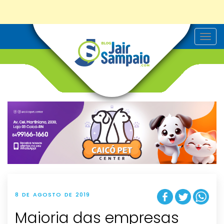
T
o
g
g
l
e
n
a
v
i
g
a
t
i
o
n
8 DE AGOSTO DE 2019
Maioria das empresas