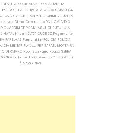
CIDENTE
Alcaçuz
ASSALTO
ASSEMBLEIA
ATIVA DO RN
Assu
BATATA
Caicó
CARAÚBAS
CHUVA
CORONEL AZEVEDO
CRIME
CRUZETA
is novos
Dilma
Governo do RN
HOMICÍDIO
NDIO
JARDIM DE PIRANHAS
JUCURUTU
LULA
ró
NATAL
Nilda
NÉLTER QUEIROZ
Pagamento
ÍBA
PARELHAS
Parnamirim
POLÍCIA
POLÍCIA
LÍCIA MILITAR
Política
PRF
RAFAEL MOTTA
RN
RTO GERMANO
Robinson Faria
Roubo
SERRA
DO NORTE
Temer
UFRN
Vivaldo Costa
Água
ÁLVARO DIAS