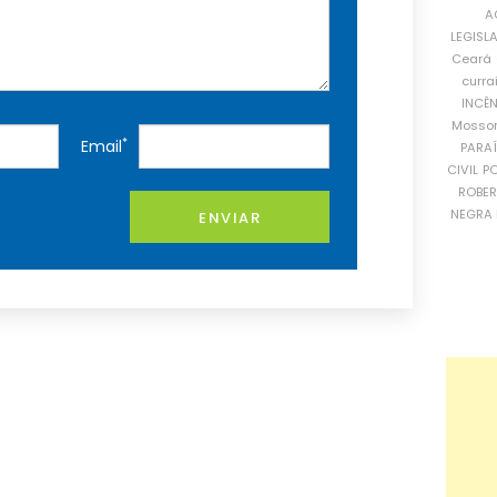
A
LEGISL
Ceará
curra
INCÊ
Mosso
*
Email
PARA
CIVIL
PO
ROBE
NEGRA 
ENVIAR