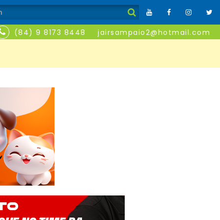
(84) 9 8173 8448
jairsampaio2@hotmail.com