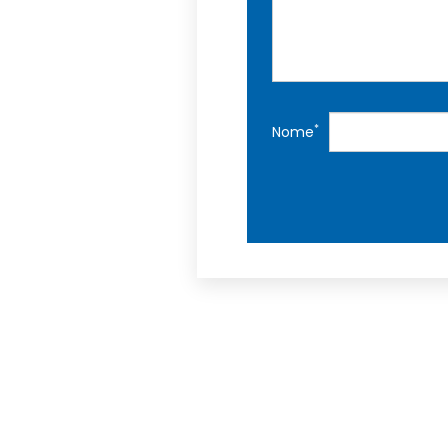
*
Nome