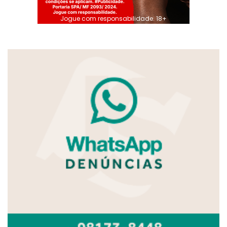
Jogue com responsabilidade. 18+