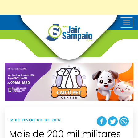
T
o
g
g
l
e
n
a
v
i
g
a
t
i
o
n
12 DE FEVEREIRO DE 2016
Mais de 200 mil militares