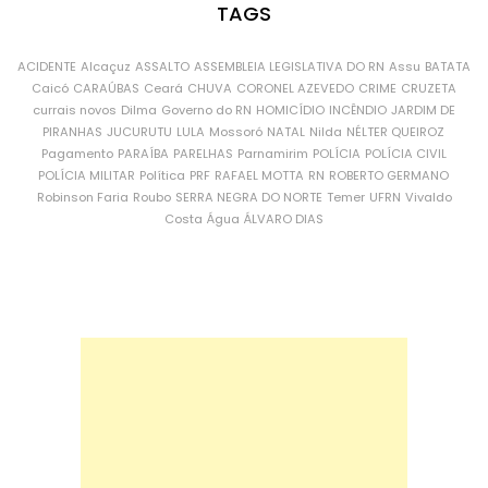
TAGS
ACIDENTE
Alcaçuz
ASSALTO
ASSEMBLEIA LEGISLATIVA DO RN
Assu
BATATA
Caicó
CARAÚBAS
Ceará
CHUVA
CORONEL AZEVEDO
CRIME
CRUZETA
currais novos
Dilma
Governo do RN
HOMICÍDIO
INCÊNDIO
JARDIM DE
PIRANHAS
JUCURUTU
LULA
Mossoró
NATAL
Nilda
NÉLTER QUEIROZ
Pagamento
PARAÍBA
PARELHAS
Parnamirim
POLÍCIA
POLÍCIA CIVIL
POLÍCIA MILITAR
Política
PRF
RAFAEL MOTTA
RN
ROBERTO GERMANO
Robinson Faria
Roubo
SERRA NEGRA DO NORTE
Temer
UFRN
Vivaldo
Costa
Água
ÁLVARO DIAS