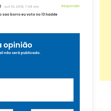
l
Responder
out 10, 2018, 7:48 am
o sao borro eu voto no 13 hadde
a opinião
il não será publicado.