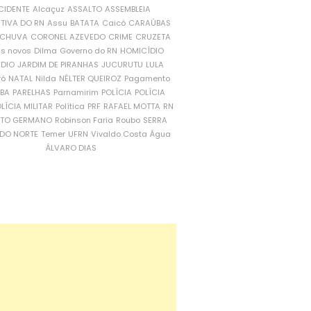
CIDENTE
Alcaçuz
ASSALTO
ASSEMBLEIA
ATIVA DO RN
Assu
BATATA
Caicó
CARAÚBAS
CHUVA
CORONEL AZEVEDO
CRIME
CRUZETA
is novos
Dilma
Governo do RN
HOMICÍDIO
NDIO
JARDIM DE PIRANHAS
JUCURUTU
LULA
ró
NATAL
Nilda
NÉLTER QUEIROZ
Pagamento
ÍBA
PARELHAS
Parnamirim
POLÍCIA
POLÍCIA
LÍCIA MILITAR
Política
PRF
RAFAEL MOTTA
RN
RTO GERMANO
Robinson Faria
Roubo
SERRA
DO NORTE
Temer
UFRN
Vivaldo Costa
Água
ÁLVARO DIAS