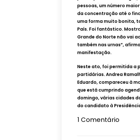
pessoas, um número maior 
da concentração até o fin
uma forma muito bonita, t
País. Foi fantástico. Most
Grande do Norte não vai ac
também nas urnas”, afirmo
manifestação.
Neste ato, foi permitida a 
partidárias. Andrea Ramal
Eduardo, compareceu à ma
que está cumprindo agenda
domingo, várias cidades d
do candidato à Presidência
1
Comentário