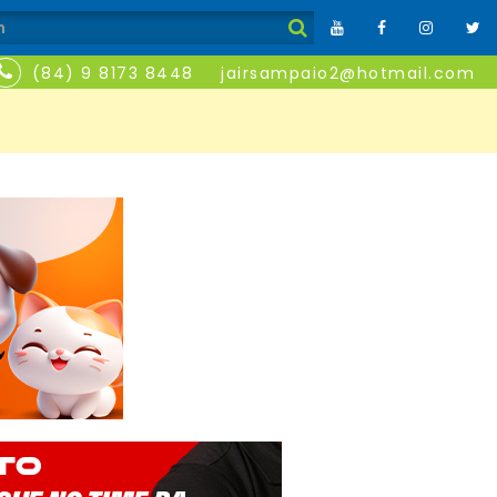
(84) 9 8173 8448
jairsampaio2@hotmail.com