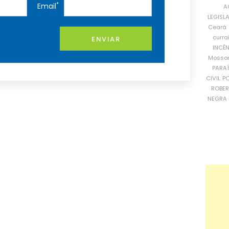
*
Email
A
LEGISL
Ceará
curra
ENVIAR
INCÊ
Mosso
PARA
CIVIL
PO
ROBE
NEGRA 